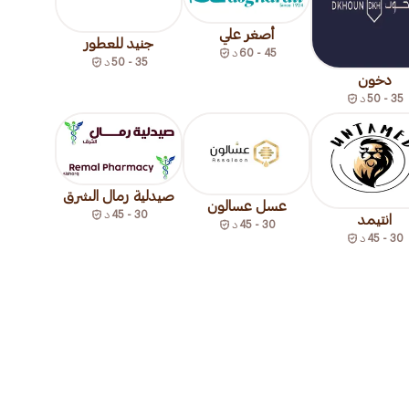
أصغر علي
جنيد للعطور
45 - 60
د
35 - 50
د
دخون
35 - 50
د
صيدلية رمال الشرق
عسل عسالون
30 - 45
د
انتيمد
30 - 45
د
30 - 45
د