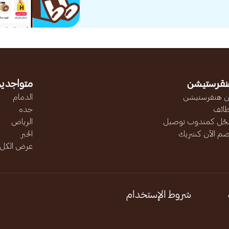
نقرستيشن
متواجدين
 هنقرستيشن
الدمام
ائف
جده
ّل كمندوب توصيل
الرياض
ضم الآن كشريك
الخبر
عرض الكل..
شروط الإستخدام