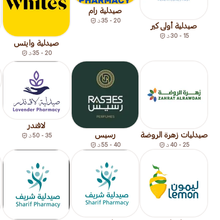
صيدلية رام
20 - 35
د
صيدلية أولى كير
15 - 30
د
صيدلية وايتس
20 - 35
د
لافندر
صيدليات زهرة الروضة
رسيس
35 - 50
د
25 - 40
د
40 - 55
د