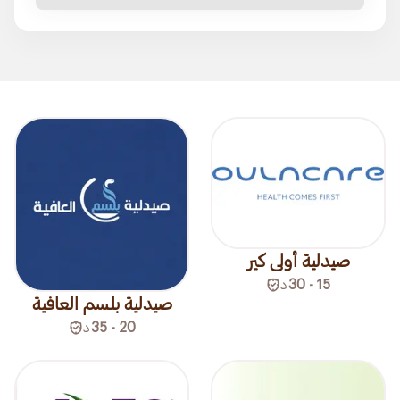
صيدلية أولى كير
15 - 30
د
صيدلية بلسم العافية
20 - 35
د