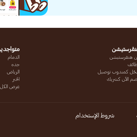
نقرستيشن
متواجدين
 هنقرستيشن
الدمام
ائف
جده
ّل كمندوب توصيل
الرياض
ضم الآن كشريك
الخبر
عرض الكل..
شروط الإستخدام