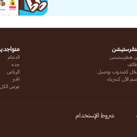
نقرستيشن
متواجدين
 هنقرستيشن
الدمام
ائف
جده
ّل كمندوب توصيل
الرياض
ضم الآن كشريك
الخبر
عرض الكل..
شروط الإستخدام