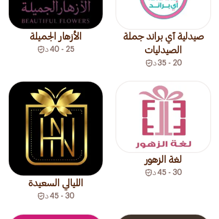
صيدلية آي براند جملة
الأزهار الجميلة
الصيدليات
25 - 40
د
20 - 35
د
لغة الزهور
30 - 45
د
الليالي السعيدة
30 - 45
د