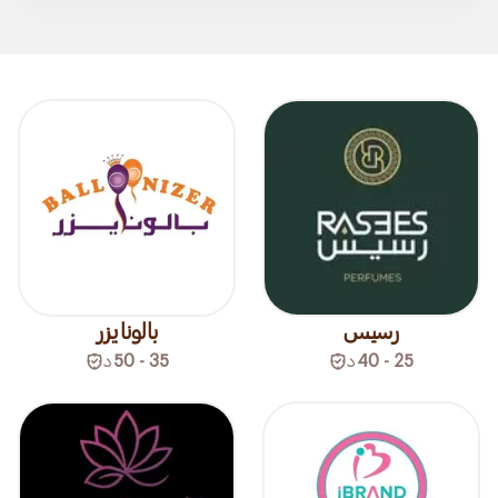
رسيس
بالونايزر
25 - 40
د
35 - 50
د