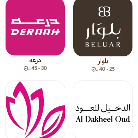
درعه
بلوار
30 - 45
د
25 - 40
د