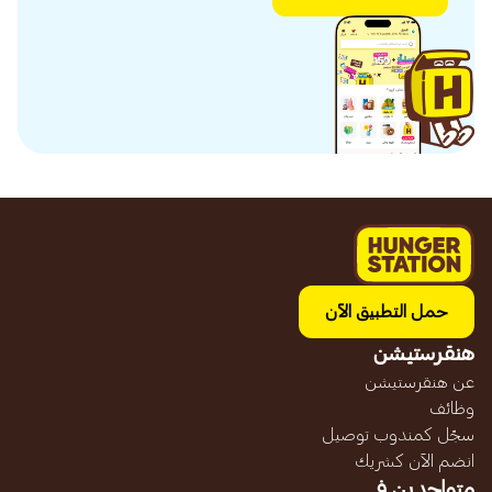
حمل التطبيق الآن
هنقرستيشن
عن هنقرستيشن
وظائف
سجّل كمندوب توصيل
انضم الآن كشريك
متواجدين في