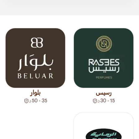
رسيس
بلوار
15 - 30
د
35 - 50
د