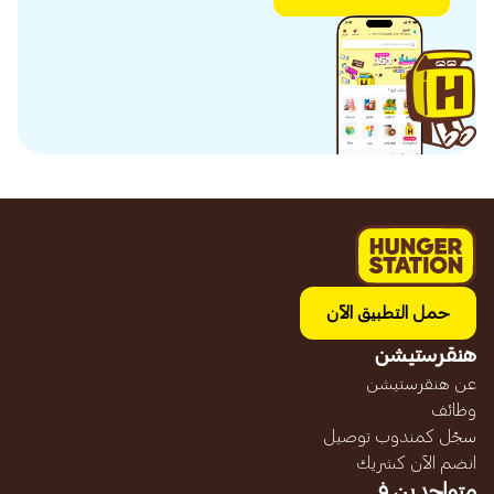
حمل التطبيق الآن
هنقرستيشن
عن هنقرستيشن
وظائف
سجّل كمندوب توصيل
انضم الآن كشريك
متواجدين في