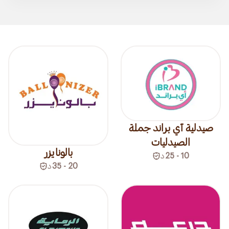
صيدلية آي براند جملة
الصيدليات
بالونايزر
10 - 25
د
20 - 35
د