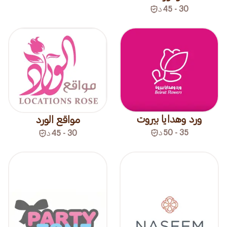
30 - 45
د
ورد وهدايا بيروت
مواقع الورد
35 - 50
د
30 - 45
د