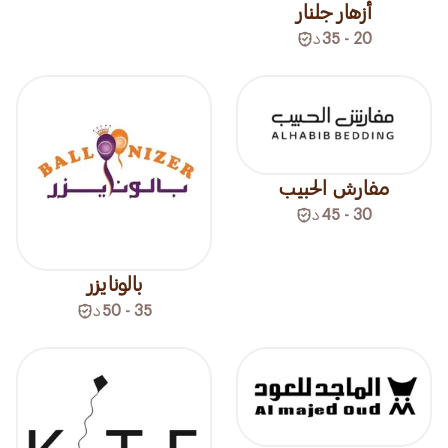
أزهار جلنار
20 - 35
د
مفارش الحبيب
30 - 45
د
بالونايزر
35 - 50
د