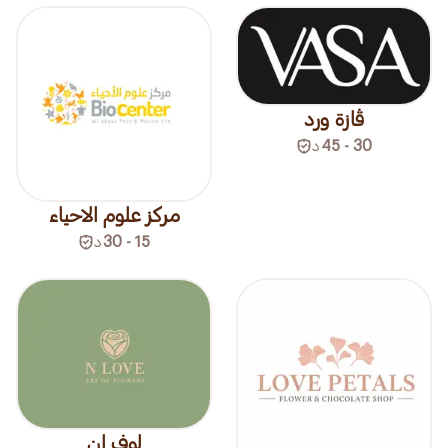
ڤازة ورد
30 - 45
د
مركز علوم الاحياء
15 - 30
د
لوف ان