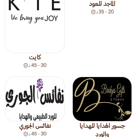
الماجد للعود
20 - 35
د
كايت
30 - 45
د
جسور الهدايا للهدايا
نفائس الجوري
والورد
30 - 45
د