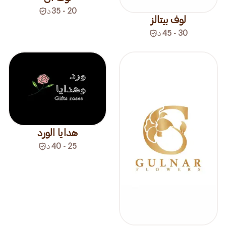
20 - 35
د
لوف بيتالز
30 - 45
د
هدايا الورد
25 - 40
د