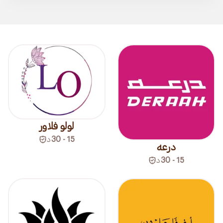
لولو فلاور
15 - 30
د
درعه
15 - 30
د