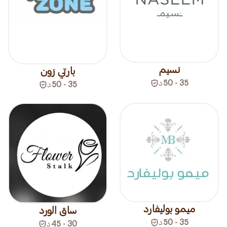
نسيم
بارتي زون
35 - 50
د
35 - 50
د
ميمو بوليفارد
ساق الورد
35 - 50
د
30 - 45
د