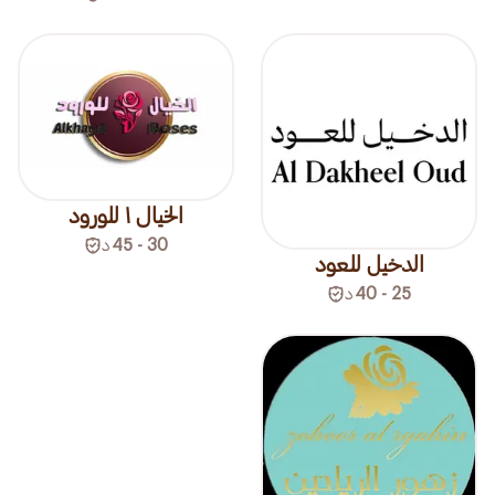
الخيال ١ للورود
30 - 45
د
الدخيل للعود
25 - 40
د