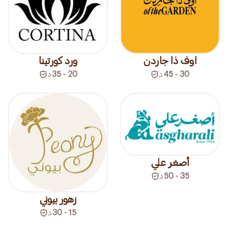
اوف ذا جاردن
ورد كورتينا
30 - 45
د
20 - 35
د
أصغر علي
35 - 50
د
زهور بيوني
15 - 30
د