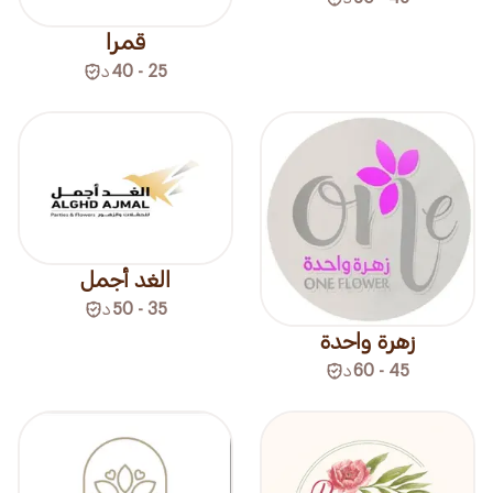
قمرا
25 - 40
د
الغد أجمل
35 - 50
د
زهرة واحدة
45 - 60
د