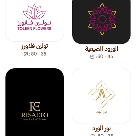
تولين فلاورز
الورود الصيفية
35 - 50
د
45 - 60
د
نور الورد