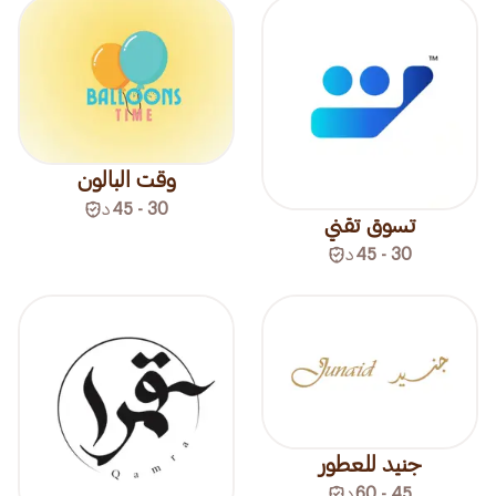
وقت البالون
30 - 45
د
تسوق تقني
30 - 45
د
جنيد للعطور
45 - 60
د