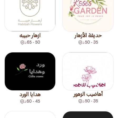
حديقة الأزهار
ازهار حبيبه
35 - 50
د
50 - 65
د
أهاضيب الزهور
هدايا الورد
35 - 50
د
45 - 60
د