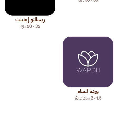
35 - 50
د
ريسالتو إيفينت
35 - 50
د
وردة المساء
1.5 - 2
ساعات