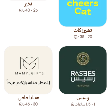
تخير
25 - 40
د
تشيرز كات
20 - 35
د
رسيس
هدايا مامي
1 - 1.5
ساعات
30 - 45
د