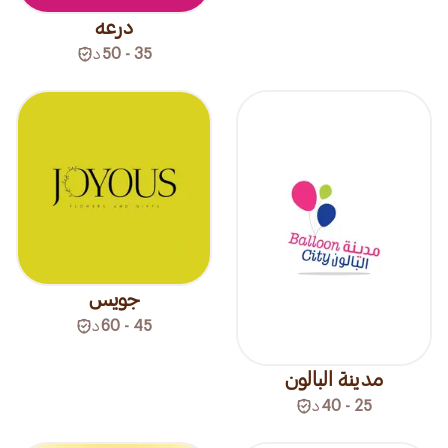
درعه
35 - 50
د
جويس
45 - 60
د
مدينة البالون
25 - 40
د