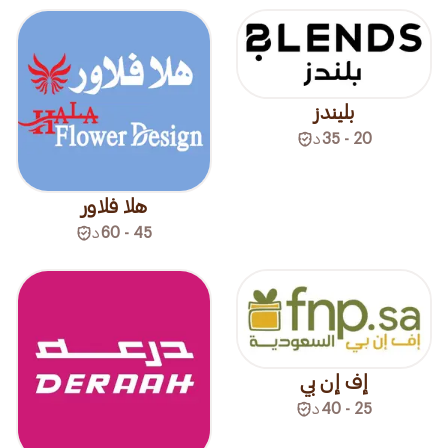
بليندز
20 - 35
د
هلا فلاور
45 - 60
د
إف إن بي
25 - 40
د