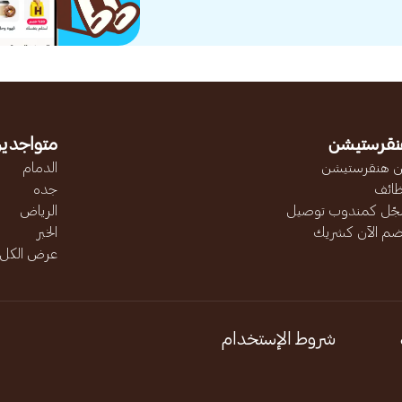
نقرستيشن
متواجدين
 هنقرستيشن
الدمام
ائف
جده
ّل كمندوب توصيل
الرياض
ضم الآن كشريك
الخبر
عرض الكل..
شروط الإستخدام