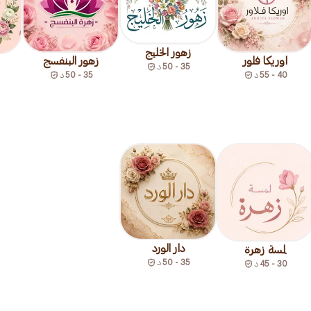
زهور الخليج
اوريكا فلور
زهور البنفسج
35 - 50
د
40 - 55
د
35 - 50
د
دار الورد
لمسة زهرة
35 - 50
د
30 - 45
د