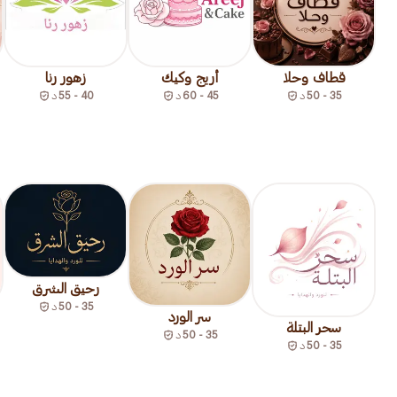
قطاف وحلا
أريج وكيك
زهور رنا
35 - 50
د
45 - 60
د
40 - 55
د
رحيق الشرق
35 - 50
د
سر الورد
سحر البتلة
35 - 50
د
35 - 50
د