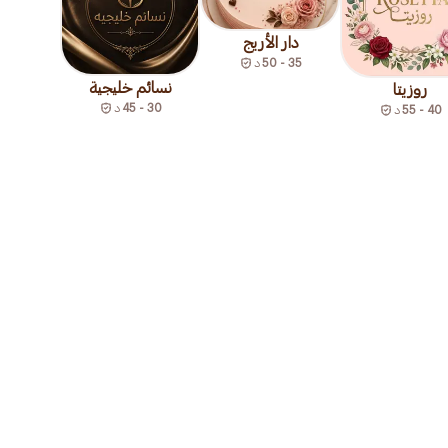
دار الأريج
35 - 50
د
نسائم خليجية
روزيتا
30 - 45
د
40 - 55
د