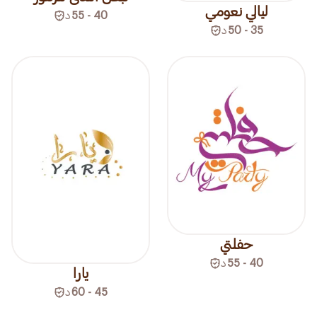
ليالي نعومي
40 - 55
د
35 - 50
د
حفلتي
40 - 55
د
يارا
45 - 60
د