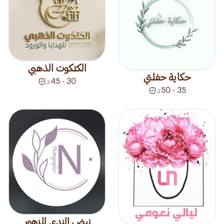
الكتكوت الذهبي
حكاية حفلتي
30 - 45
د
35 - 50
د
نبض الندى للزهور