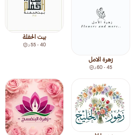
بيت الحفلة
40 - 55
د
زهرة الامل
45 - 60
د