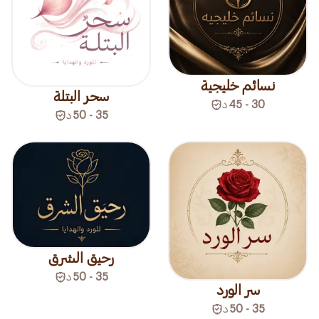
نسائم خليجية
سحر البتلة
30 - 45
د
35 - 50
د
رحيق الشرق
35 - 50
د
سر الورد
35 - 50
د