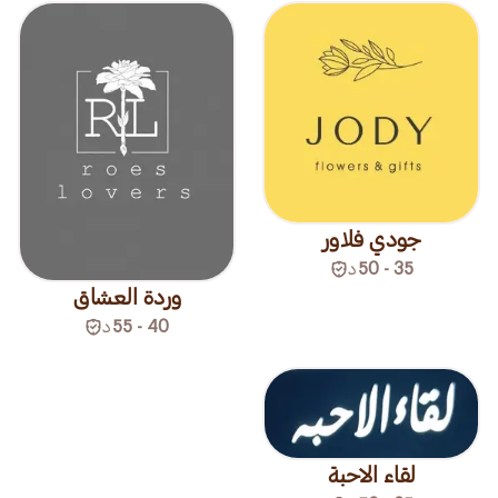
جودي فلاور
35 - 50
د
وردة العشاق
40 - 55
د
لقاء الاحبة