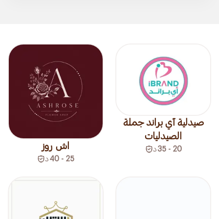
صيدلية آي براند جملة
الصيدليات
اش روز
20 - 35
د
25 - 40
د