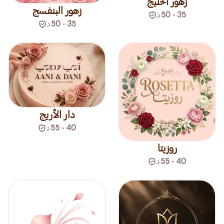
زهور الخليج
زهور البنفسج
35 - 50
د
35 - 50
د
دار الأريج
40 - 55
د
روزيتا
40 - 55
د