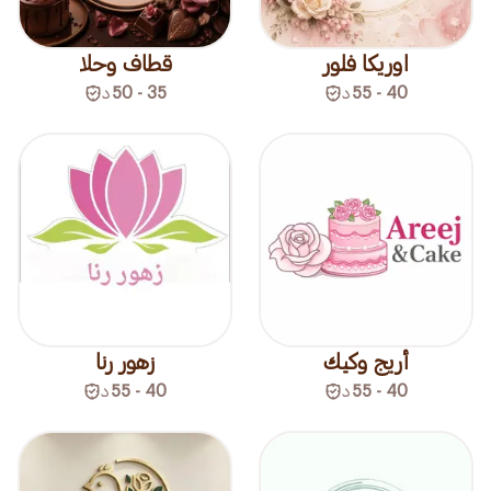
اوريكا فلور
قطاف وحلا
40 - 55
د
35 - 50
د
أريج وكيك
زهور رنا
40 - 55
د
40 - 55
د