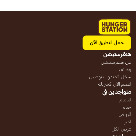
حمل التطبيق الآن
هنقرستيشن
عن هنقرستيشن
وظائف
سجّل كمندوب توصيل
انضم الآن كشريك
متواجدين في
الدمام
جده
الرياض
الخبر
عرض الكل...