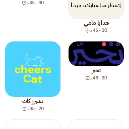
30 - 45
د
هدايا مامي
30 - 45
د
تخير
30 - 45
د
تشيرز كات
20 - 35
د