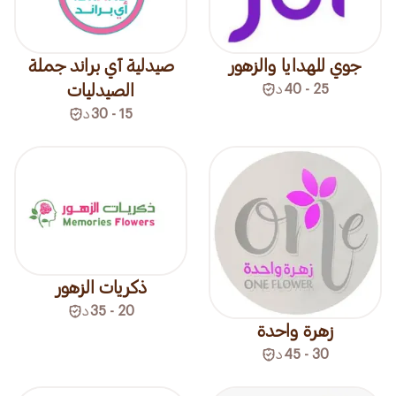
جوي للهدايا والزهور
صيدلية آي براند جملة
25 - 40
د
الصيدليات
15 - 30
د
ذكريات الزهور
20 - 35
د
زهرة واحدة
30 - 45
د