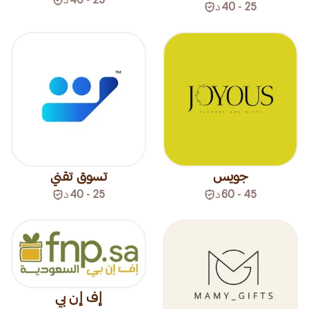
25 - 40
د
جويس
تسوق تقني
45 - 60
د
25 - 40
د
إف إن بي