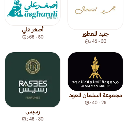
أصغر علي
جنيد للعطور
50 - 65
د
30 - 45
د
مجموعة السلمان للعود
25 - 40
د
رسيس
30 - 45
د