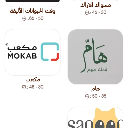
مسواك الاراك
وقت الحيوانات الأليفة
30 - 45
د
50 - 65
د
مكعب
30 - 45
د
هام
35 - 50
د