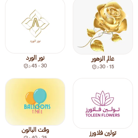
نور الورد
عالم الزهور
30 - 45
د
15 - 30
د
وقت البالون
تولين فلاورز
25 - 40
د