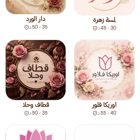
دار الورد
لمسة زهرة
35 - 50
د
30 - 45
د
اوريكا فلور
قطاف وحلا
40 - 55
د
35 - 50
د