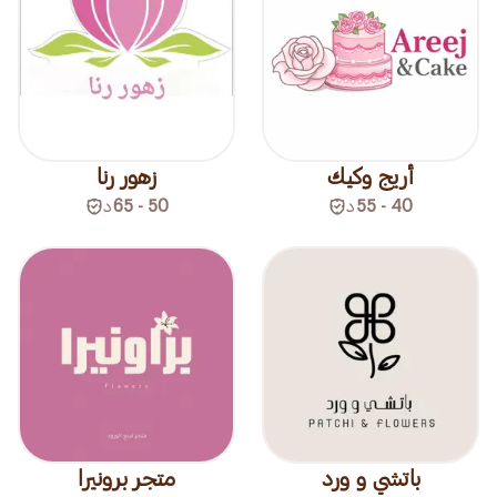
أريج وكيك
زهور رنا
40 - 55
د
50 - 65
د
باتشي و ورد
متجر برونيرا