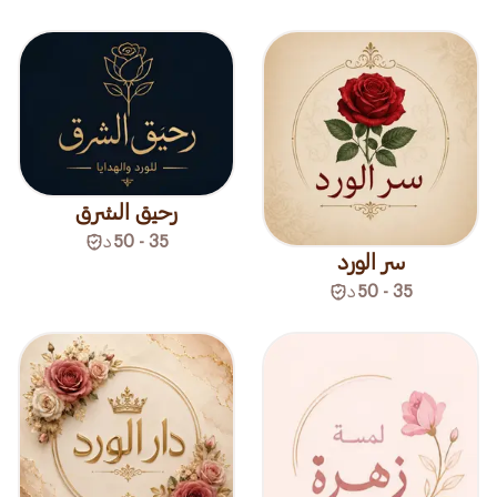
رحيق الشرق
35 - 50
د
سر الورد
35 - 50
د