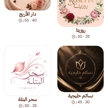
دار الأريج
40 - 55
د
روزيتا
35 - 50
د
نسائم خليجية
سحر البتلة
30 - 45
د
35 - 50
د