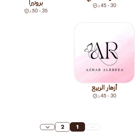
برونيرا
30 - 45
د
35 - 50
د
أزهار الربيع
30 - 45
د
2
1