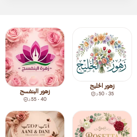
زهور الخليج
زهور البنفسج
35 - 50
د
40 - 55
د