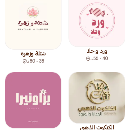
ورد و حلا
شتلة وزهرة
40 - 55
د
35 - 50
د
الكتكوت الذهبي