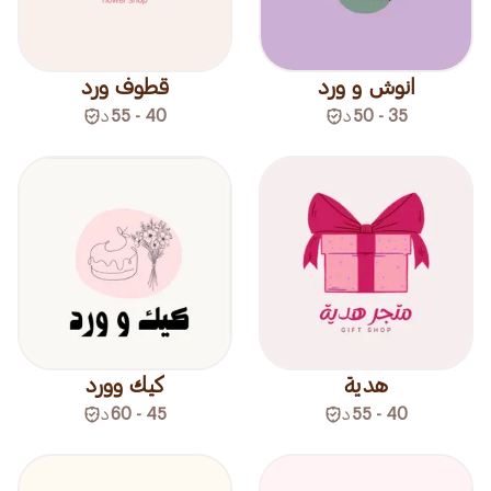
انوش و ورد
قطوف ورد
35 - 50
د
40 - 55
د
هدية
كيك وورد
40 - 55
د
45 - 60
د