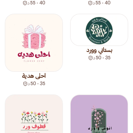
40 - 55
د
40 - 55
د
بستاني وورد
35 - 50
د
احلى هدية
35 - 50
د