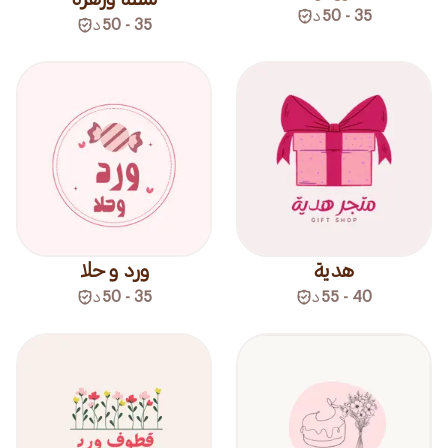
35 - 50
د
35 - 50
د
هدية
ورد و حلا
40 - 55
د
35 - 50
د