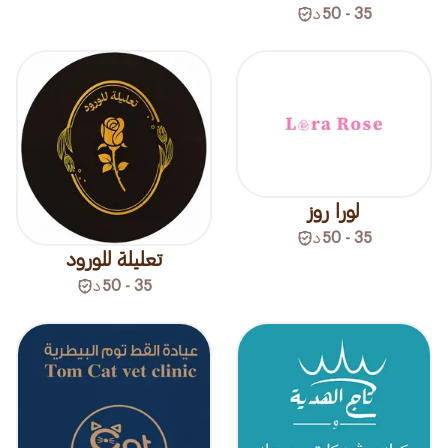
35 - 50
د
لورا روز
35 - 50
د
تعليلة للورود
35 - 50
د