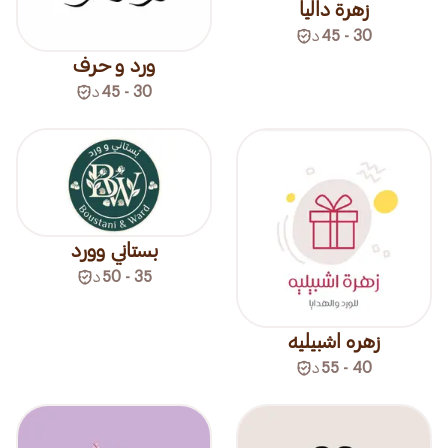
زهرة داليا
30 - 45
د
ورد و حرف
30 - 45
د
بستاني وورد
35 - 50
د
زهره اشبيليه
40 - 55
د