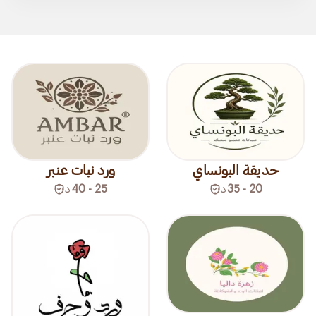
حديقة البونساي
ورد نبات عنبر
20 - 35
د
25 - 40
د