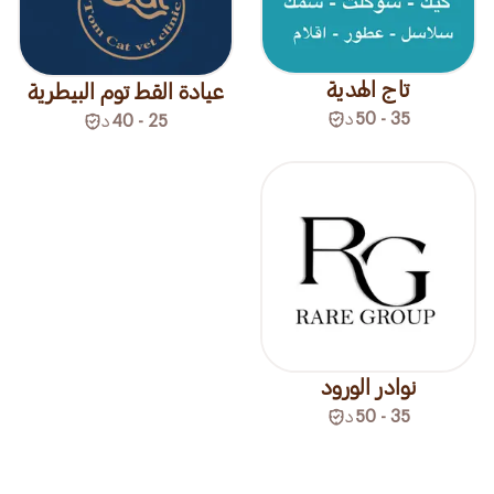
تاج الهدية
عيادة القط توم البيطرية
35 - 50
د
25 - 40
د
نوادر الورود
35 - 50
د