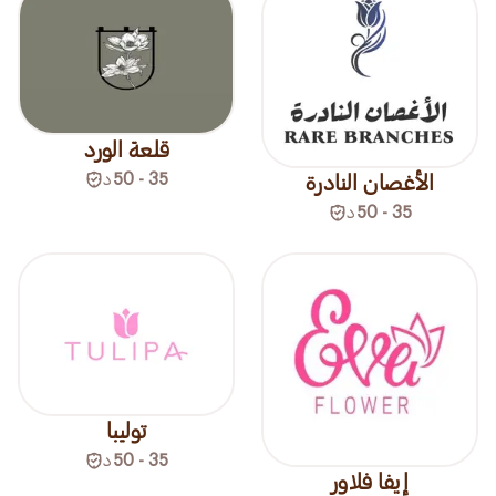
قلعة الورد
35 - 50
د
الأغصان النادرة
35 - 50
د
توليبا
35 - 50
د
إيفا فلاور