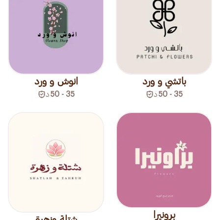
باتشي و ورد
انوش و ورد
35 - 50
د
35 - 50
د
برونيرا
شتلة وزهرة