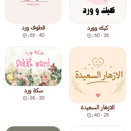
قطوف ورد
كيك وورد
40 - 55
د
35 - 50
د
سكة ورد
20 - 35
د
الازهار السعيدة
25 - 40
د