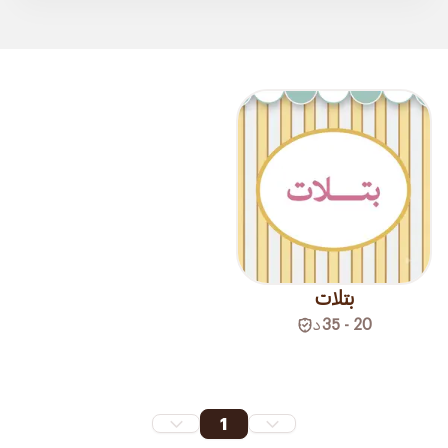
بتلات
20 - 35
د
1