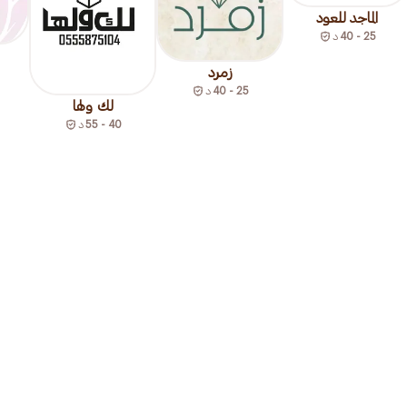
الماجد للعود
25 - 40
د
زمرد
25 - 40
د
لك ولها
40 - 55
د