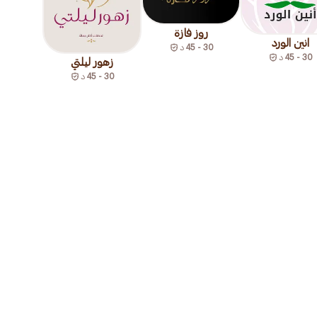
روز فازة
انين الورد
30 - 45
د
30 - 45
د
زهور ليلتي
30 - 45
د