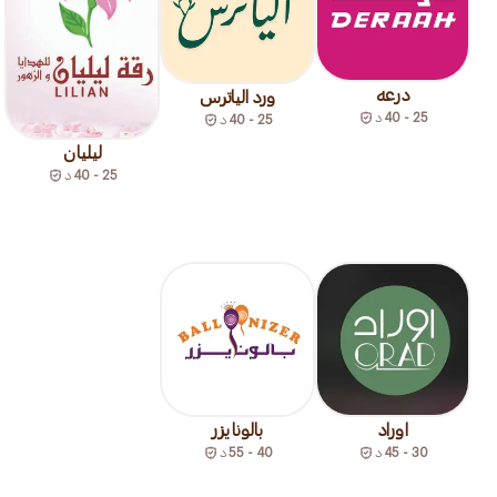
درعه
ورد الياترس
25 - 40
د
25 - 40
د
ليليان
25 - 40
د
اوراد
بالونايزر
30 - 45
د
40 - 55
د