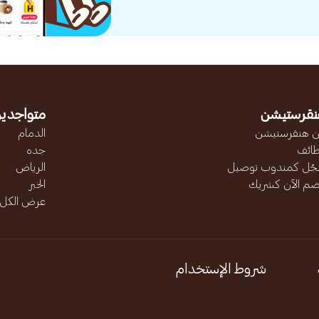
نقرستيشن
متواجدين
 هنقرستيشن
الدمام
ائف
جده
ّل كمندوب توصيل
الرياض
ضم الآن كشريك
الخبر
عرض الكل..
شروط الإستخدام