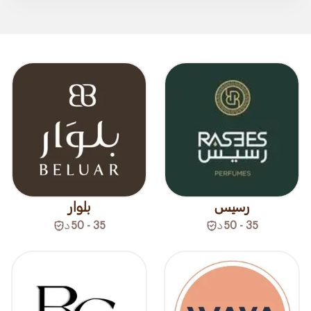
رسيس
بلوار
35 - 50
د
35 - 50
د