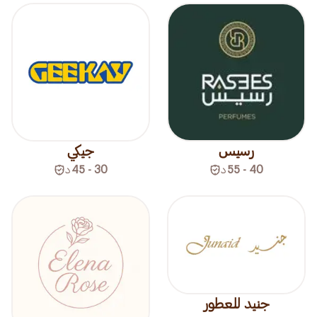
رسيس
جيكي
40 - 55
د
30 - 45
د
جنيد للعطور