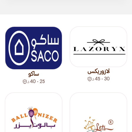
لازوريكس
ساكو
30 - 45
د
25 - 40
د