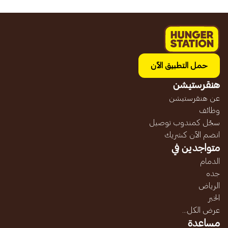
حمل التطبيق الآن
هنقرستيشن
عن هنقرستيشن
وظائف
سجّل كمندوب توصيل
انضم الآن كشريك
متواجدين في
الدمام
جده
الرياض
الخبر
عرض الكل...
مساعدة