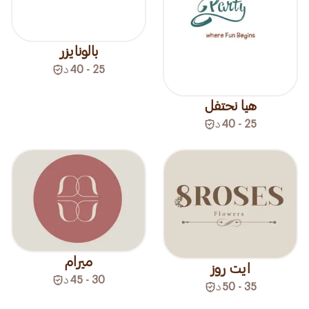
بالونايزر
25 - 40
د
هيا نحتفل
25 - 40
د
ميرام
ايت روز
30 - 45
د
35 - 50
د