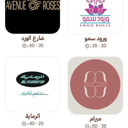
شارع الورد
ورود سمو
35 - 50
د
20 - 35
د
الرماية
ميرام
25 - 40
د
35 - 50
د