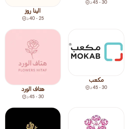
30 - 45
د
الينا روز
25 - 40
د
مكعب
30 - 45
د
هتاف الورد
30 - 45
د