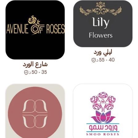
ليلي ورد
40 - 55
د
شارع الورد
35 - 50
د