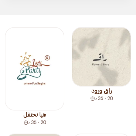
راق ورود
20 - 35
د
هيا نحتفل
20 - 35
د