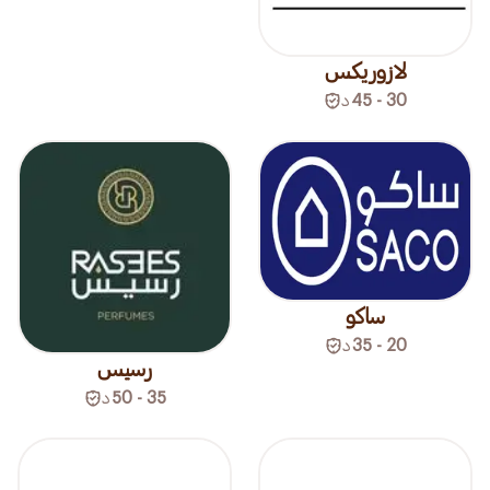
لازوريكس
30 - 45
د
ساكو
20 - 35
د
رسيس
35 - 50
د