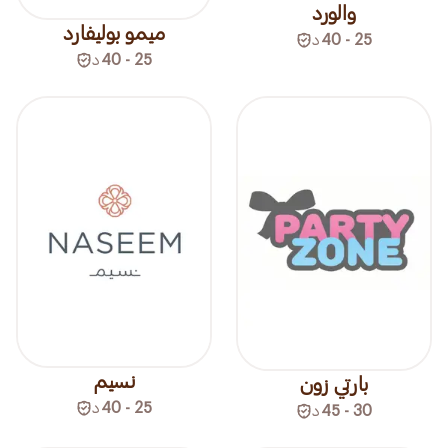
والورد
ميمو بوليفارد
25 - 40
د
25 - 40
د
نسيم
بارتي زون
25 - 40
د
30 - 45
د