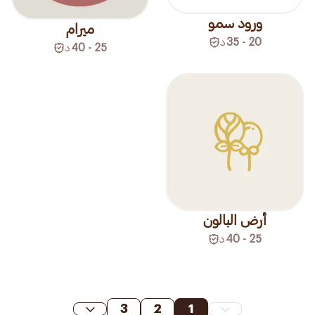
ورود سمو
ميرام
20 - 35
د
25 - 40
د
أرض البالون
25 - 40
د
3
2
1