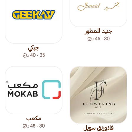
جنيد للعطور
30 - 45
د
جيكي
25 - 40
د
مكعب
30 - 45
د
فلاورنق سويل