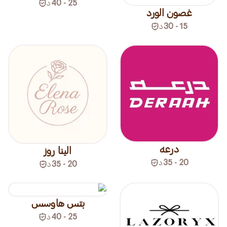
25 - 40
د
غصون الورد
15 - 30
د
درعه
الينا روز
20 - 35
د
20 - 35
د
بتس هاوسس
25 - 40
د