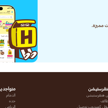
 مميزة.
نقرستيشن
متواجدين
 هنقرستيشن
الدمام
ائف
جده
ّل كمندوب توصيل
الرياض