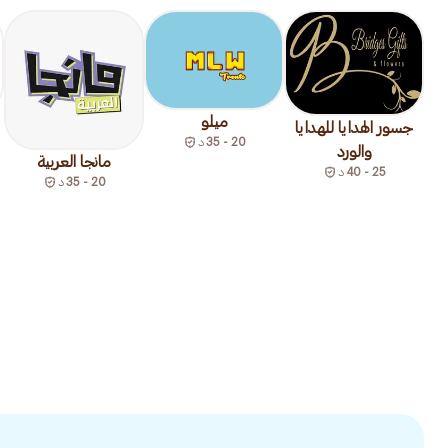
ميلو
جسور الهدايا للهدايا
20 - 35
د
والورد
مانجا العربية
25 - 40
د
20 - 35
د