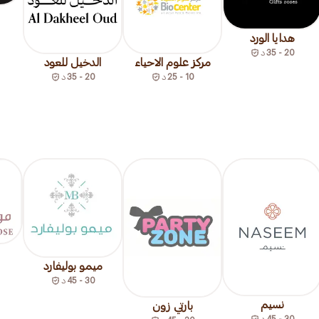
هدايا الورد
20 - 35
د
مركز علوم الاحياء
الدخيل للعود
10 - 25
د
20 - 35
د
ميمو بوليفارد
30 - 45
د
نسيم
بارتي زون
30 - 45
د