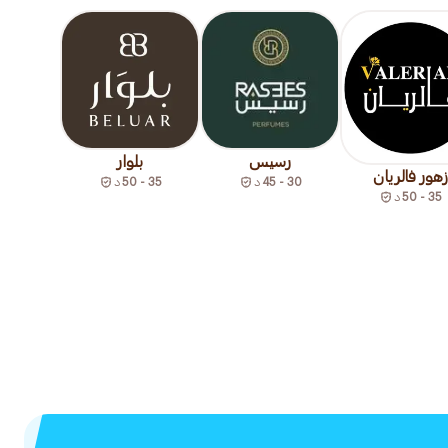
رسيس
بلوار
زهور فالريان
30 - 45
د
35 - 50
د
35 - 50
د