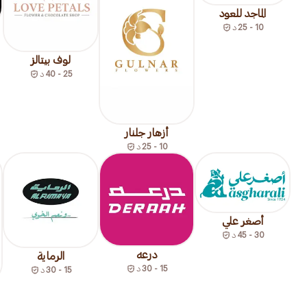
الماجد للعود
10 - 25
د
لوف بيتالز
25 - 40
د
أزهار جلنار
10 - 25
د
أصغر علي
30 - 45
د
درعه
الرماية
15 - 30
د
15 - 30
د