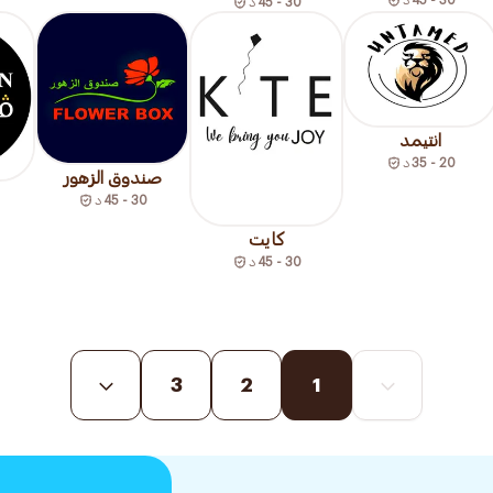
30 - 45
د
انتيمد
20 - 35
د
صندوق الزهور
30 - 45
د
كايت
30 - 45
د
3
2
1