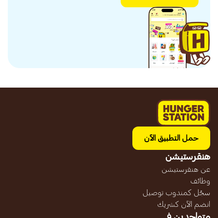
حمل التطبيق الآن
هنقرستيشن
عن هنقرستيشن
وظائف
سجّل كمندوب توصيل
انضم الآن كشريك
متواجدين في