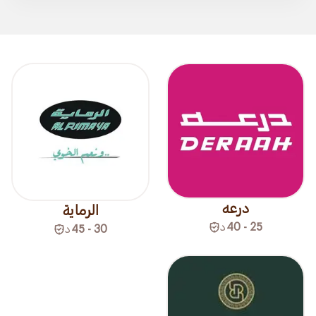
درعه
الرماية
25 - 40
د
30 - 45
د