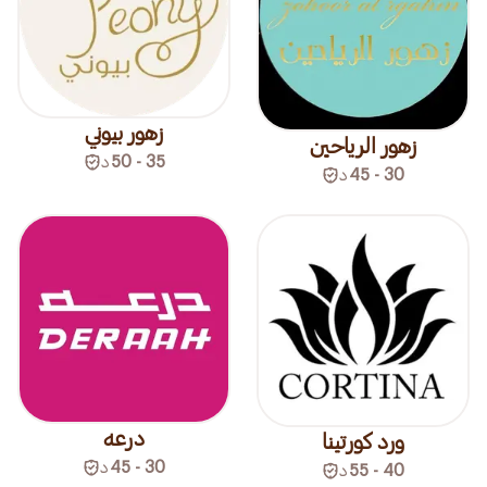
زهور بيوني
زهور الرياحين
35 - 50
د
30 - 45
د
درعه
ورد كورتينا
30 - 45
د
40 - 55
د