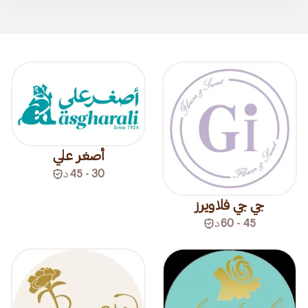
أصغر علي
30 - 45
د
جي جي فلاويرز
45 - 60
د