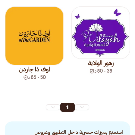
زهور الولاية
اوف ذا جاردن
35 - 50
د
50 - 65
د
1
استمتع بميزات حصرية داخل التطبيق وعروض