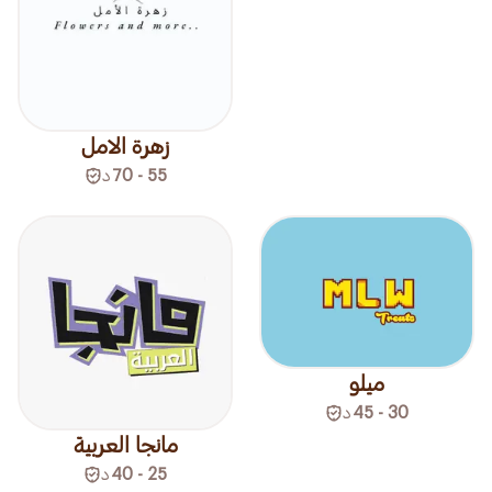
زهرة الامل
55 - 70
د
ميلو
30 - 45
د
مانجا العربية
25 - 40
د