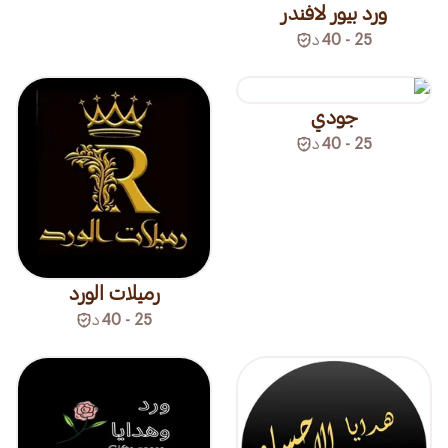
ورد بيور لافندر
25 - 40
د
جودي
25 - 40
د
رميلات الورد
25 - 40
د