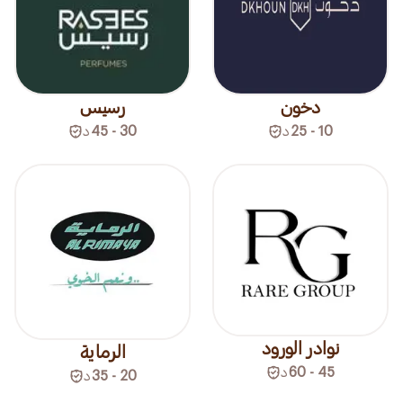
دخون
رسيس
10 - 25
د
30 - 45
د
نوادر الورود
الرماية
45 - 60
د
20 - 35
د