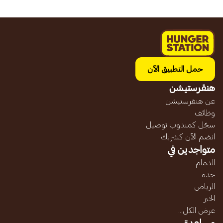
حمل التطبيق الآن
هنقرستيشن
عن هنقرستيشن
وظائف
سجّل كمندوب توصيل
انضم الآن كشريك
متواجدين في
الدمام
جده
الرياض
الخبر
عرض الكل...