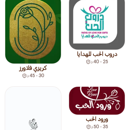
دروب الحب للهدايا
25 - 40
د
كريزي فلاورز
30 - 45
د
ورود الحب
35 - 50
د