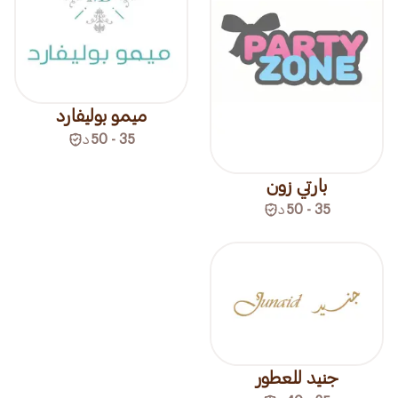
ميمو بوليفارد
35 - 50
د
بارتي زون
35 - 50
د
جنيد للعطور