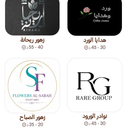
زهور ريحانة
هدايا الورد
40 - 55
د
30 - 45
د
نوادر الورود
زهور الصباح
30 - 45
د
20 - 35
د