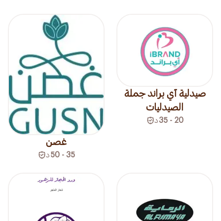
صيدلية آي براند جملة
الصيدليات
20 - 35
د
غصن
35 - 50
د