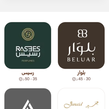
بلوار
رسيس
30 - 45
د
35 - 50
د