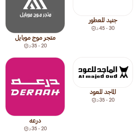
جنيد للعطور
30 - 45
د
متجر موج موبايل
20 - 35
د
الماجد للعود
20 - 35
د
درعه
20 - 35
د