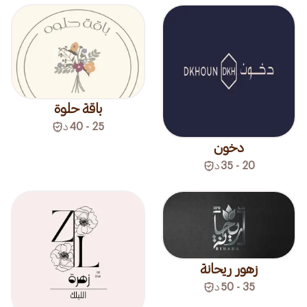
باقة حلوة
25 - 40
د
دخون
20 - 35
د
زهور ريحانة
35 - 50
د