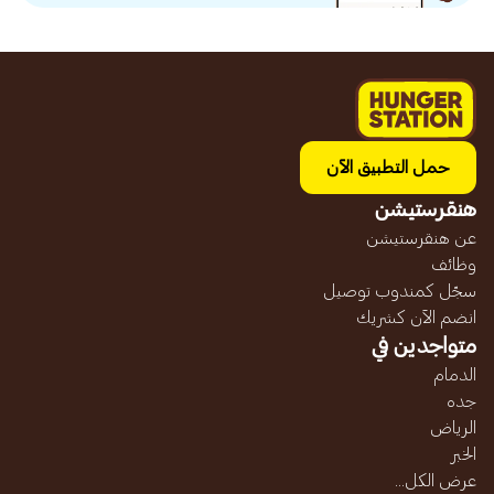
حمل التطبيق الآن
هنقرستيشن
عن هنقرستيشن
وظائف
سجّل كمندوب توصيل
انضم الآن كشريك
متواجدين في
الدمام
جده
الرياض
الخبر
عرض الكل...