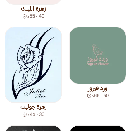
زهرة الليلك
40 - 55
د
ورد فيروز
50 - 65
د
زهرة جوليت
30 - 45
د