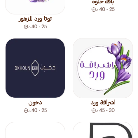
باقة حلوة
25 - 40
د
توتا ورد للزهور
25 - 40
د
اشراقة ورد
دخون
30 - 45
د
25 - 40
د