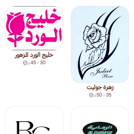
خليج الورد للزهور
30 - 45
د
زهرة جوليت
35 - 50
د