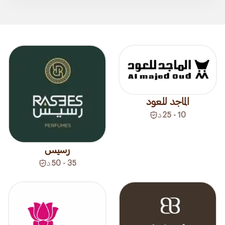
الماجد للعود
10 - 25
د
رسيس
35 - 50
د