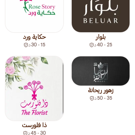
بلوار
حكاية ورد
25 - 40
د
15 - 30
د
زهور ريحانة
35 - 50
د
ذا فلورست
30 - 45
د