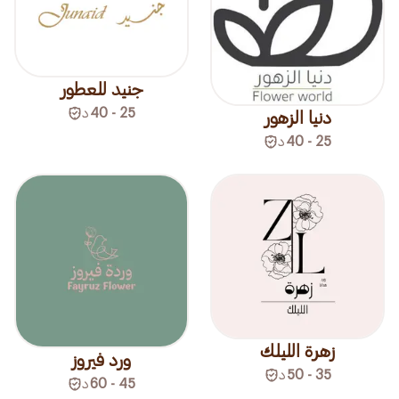
جنيد للعطور
25 - 40
د
دنيا الزهور
25 - 40
د
زهرة الليلك
ورد فيروز
35 - 50
د
45 - 60
د