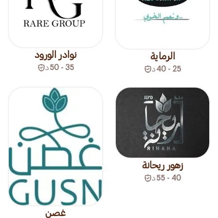
نوادر الورود
الرماية
35 - 50
د
25 - 40
د
زهور ريحانة
40 - 55
د
غصن