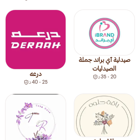
صيدلية آي براند جملة
الصيدليات
درعه
20 - 35
د
25 - 40
د