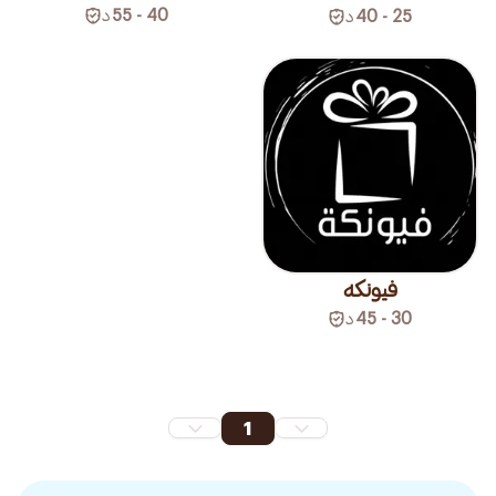
40 - 55
د
25 - 40
د
فيونكه
30 - 45
د
1