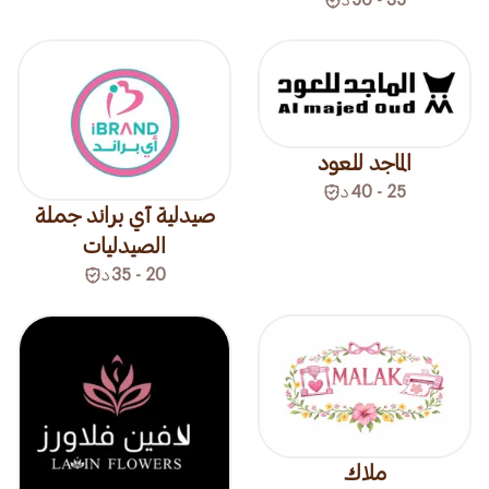
الماجد للعود
25 - 40
د
صيدلية آي براند جملة
الصيدليات
20 - 35
د
ملاك