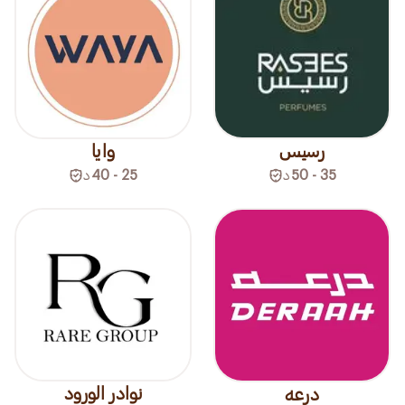
رسيس
وايا
35 - 50
د
25 - 40
د
نوادر الورود
درعه