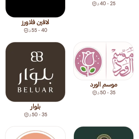
25 - 40
د
لافين فلاورز
40 - 55
د
موسم الورد
35 - 50
د
بلوار
35 - 50
د