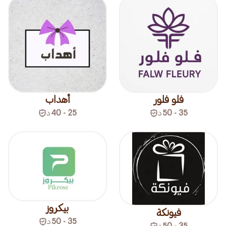
فلو فلور
أهداب
35 - 50
د
25 - 40
د
بيكروز
فيونكة
35 - 50
د
35 - 50
د