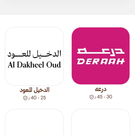
درعه
الدخيل للعود
30 - 45
د
25 - 40
د