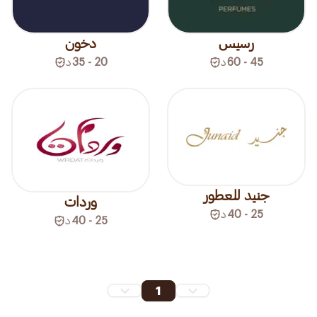
رسيس
دخون
45 - 60
د
20 - 35
د
جنيد للعطور
وردات
25 - 40
د
25 - 40
د
1