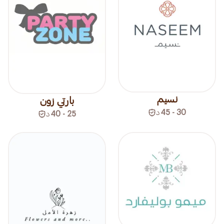
نسيم
بارتي زون
30 - 45
د
25 - 40
د