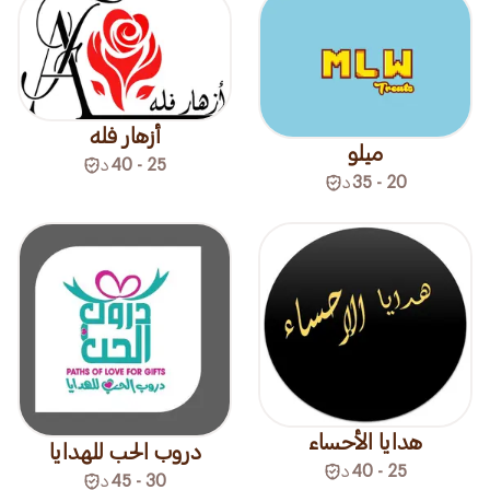
أزهار فله
ميلو
25 - 40
د
20 - 35
د
هدايا الأحساء
دروب الحب للهدايا
25 - 40
د
30 - 45
د