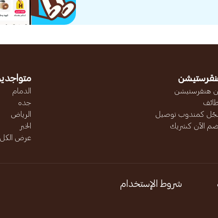
نقرستيشن
متواجدين
 هنقرستيشن
الدمام
ائف
جده
ّل كمندوب توصيل
الرياض
ضم الآن كشريك
الخبر
عرض الكل..
شروط الإستخدام