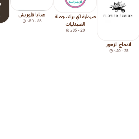
هدايا فلوريش
صيدلية آي براند جملة
35 - 50
د
الصيدليات
20 - 35
د
اندماج الزهور
25 - 40
د