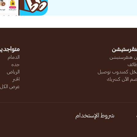
نقرستيشن
متواجدين
 هنقرستيشن
الدمام
ائف
جده
ّل كمندوب توصيل
الرياض
ضم الآن كشريك
الخبر
عرض الكل..
شروط الإستخدام