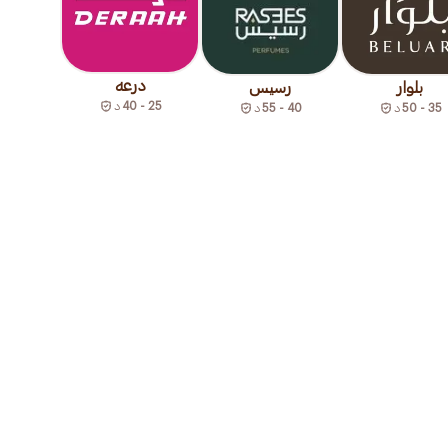
درعه
بلوار
رسيس
25 - 40
د
35 - 50
د
40 - 55
د