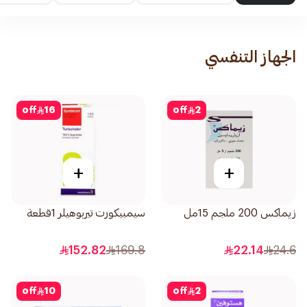
الجهاز التنفسي
off
16
off
2
+
+
زيماكس 200 ملجم 15مل
سيمبيكورت تيربوهيلر 1قطعة
152.82
169.8
22.14
24.6
off
10
off
2