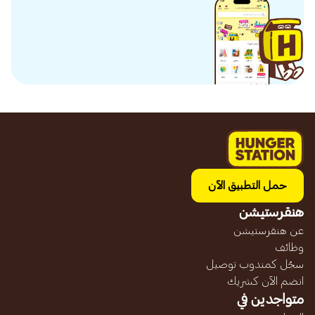
حمل التطبيق الآن
هنقرستيشن
عن هنقرستيشن
وظائف
سجّل كمندوب توصيل
انضم الآن كشريك
متواجدين في