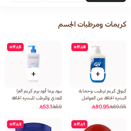
كريمات ومرطبات الجسم
off
5
off
8
+
+
كيوفي كريم ترطيب وحماية
بيوديرما أتوديرم كريم الترا
البشرة الجافة من العوامل
المغذي والمرطب للبشرة الجافة
الخارجية 500جرام
والحساسة 500مل
53.1
59
80.95
89.95
off
3
off
1