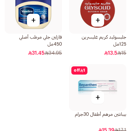
+
+
جليسوليد كريم غليسرين
فازلين جلي مرطب أصلي
125مل
450مل
31.45
34.95
13.5
15
off
1
+
بيبانثين مرهم أطفال 30جرام
15.39
17.1