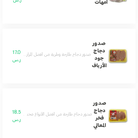
امهات
صدور
دجاج
17.0
صدور دجاج طازجة وطرية من أفضل المزارع محضرة بعناية ف
جود
ر.س
الأرياف
صدور
دجاج
18.5
صدور دجاج طازجة من أفضل الأنواع مختارة بعناية فائقة
فخر
ر.س
المعالي