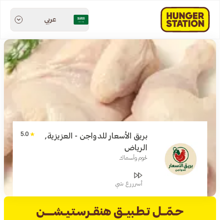
عربي
5.0
بريق الأسعار للدواجن - العزيزية,
الرياض
لحوم وأسماك
أسرررع شي