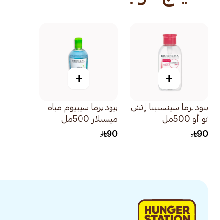
+
+
بيوديرما سينسيبيا إتش
بيوديرما سيبيوم مياه
تو أو 500مل
ميسيلار 500مل
90
90