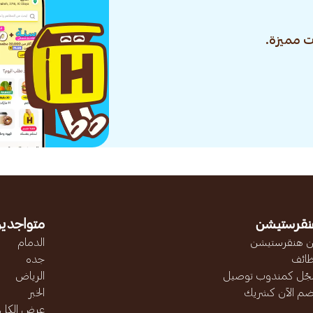
 مميزة.
نقرستيشن
متواجدين
 هنقرستيشن
الدمام
ائف
جده
ّل كمندوب توصيل
الرياض
ضم الآن كشريك
الخبر
عرض الكل..