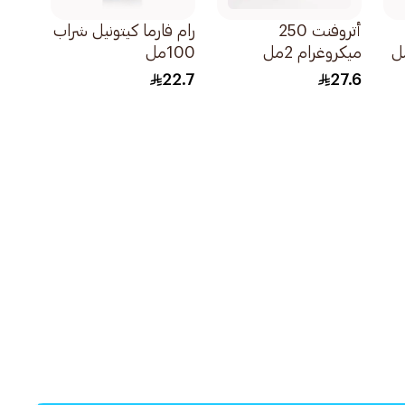
أتروفنت 250
رام فارما كيتونيل شراب
ميكروغرام 2مل
100مل
22.7
27.6