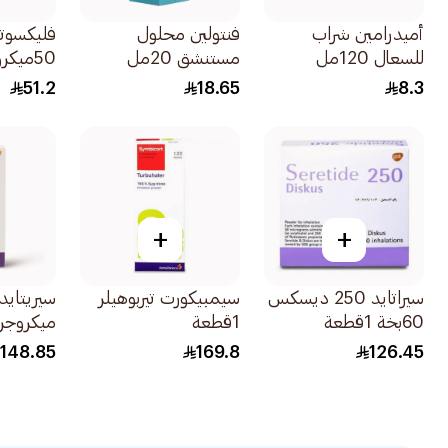
أميدرامين شراب
فنتولين محلول
فليكسوتي
للسعال 120مل
مستنشق 20مل
50ميكروجرام 1قطعة
51.2
18.65
8.3
+
+
سيراتايد 250 ديسكس
سيمبيكورت تيربوهيلر
60بخة 1قطعة
1قطعة
ميكروجرا
120 ب
148.85
169.8
126.45
1قطعة