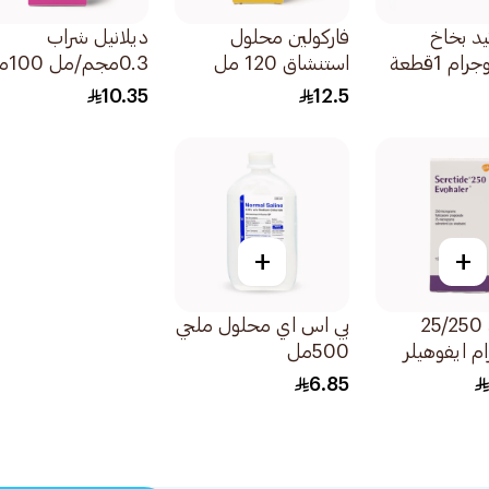
د بخاخ
فاركولين محلول
ديلانيل شراب
استنشاق 120 مل
0.3مجم/مل 100مل
10.35
12.5
+
+
سيريتايد 25/250
بي اس اي محلول ملحي
م ايفوهيلر
500مل
خة معايرة
6.85