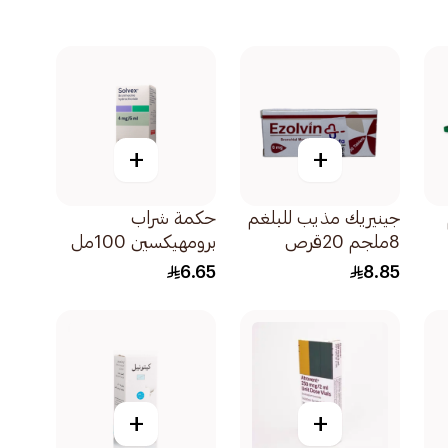
+
+
جينيريك مذيب للبلغم
حكمة شراب
8ملجم 20قرص
برومهيكسين 100مل
6.65
8.85
+
+