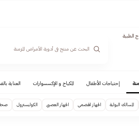
 الطبية
منة
إحتياجات الأطفال
المكياج و الإكسسوارات
العناية بالف
المسالك البولية
الجهاز الهضمي
الجهاز العصبي
الكوليسترول
صحة ا