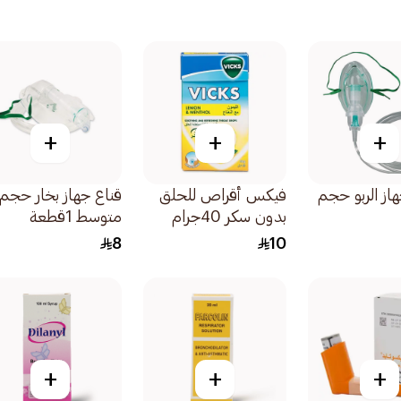
+
+
+
ز الربو حجم
فيكس أقراص للحلق
قناع جهاز بخار حجم
بدون سكر 40جرام
متوسط 1قطعة
8
10
+
+
+