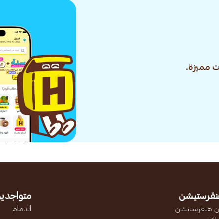
 مميزة.
نقرستيشن
متواجدين
 هنقرستيشن
الدمام