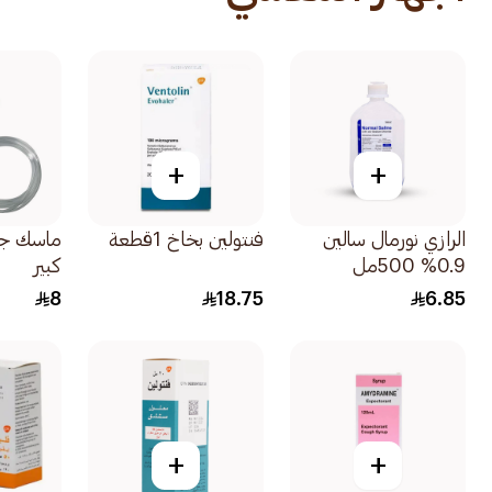
+
+
الرازي نورمال سالين
فنتولين بخاخ 1قطعة
ماسك جها
0.9% 500مل
كبير
8
18.75
6.85
+
+