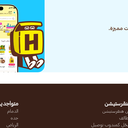
 مميزة.
نقرستيشن
متواجدين
 هنقرستيشن
الدمام
ائف
جده
ّل كمندوب توصيل
الرياض