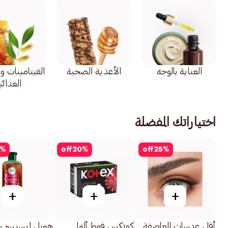
العناية بالوجه
الأغذية الصحية
الفيتامينات و
الغذائي
اختياراتك المفضلة
%
off
20
%
off
25
%
+
+
+
أفل عدسات العاصفة
كوتكس فوط ألترا
هيربل ايسنسز ش