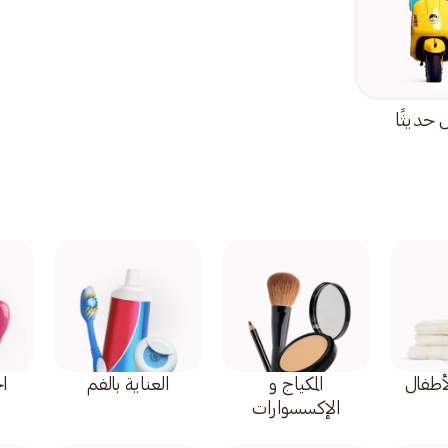
حديثًا
أطفال
المكياج و
العناية بالفم
اح
الإكسسوارات