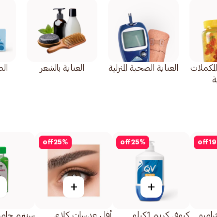
المكملات
العناية الصحية المنزلية
العناية بالشعر
ال
ة
off
25
%
off
25
%
off
19
+
+
امبو
كيوفي كريم 1كيلو
أفل عدسات كلاي
سنترم جاميز