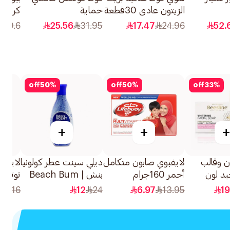
الزيتون عادي 30قطعة
حماية
كريم 
السميكة،قطعةبالأجنحة
الدهنية 0
119.6
25.56
31.95
17.47
24.96
52.
بحجم عادي، 30قطعة
off
50
%
off
50
%
off
33
%
+
+
+
ن وقالب
لايفبوي صابون متكامل
ديلي سينت عطر كولونيا
لايفب
يد لون
أحمر 160جرام
بنش | Beach Bum
توتال 10 200مل
جرام
ا125مل
8
16
12
24
6.97
13.95
19