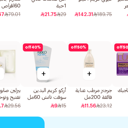
ر
1حبة
60اقراص
لعنب
67
79.01
21.75
29
142.31
189.75
off
40
%
off
50
%
off
5
+
+
اجيك
جرجنز مرطب عناية
أركو كريم اليدين
بيزلين صابو
فائقة 200مل
سوفت تاتش 60مل
تفتيح وتوح
الوجه الأبيض 85
.7
29.56
9
15
11.56
23.12