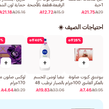
1حبة
الرفيعة،قطعة بالأجنحة
حماية لون الشع
بحجم سوبر، 8قطعة
المصبوغ ببذور ا
21.18
26.16
12.72
15.9
21.75
29
400مل
احتياجات الصيف ☀️
0
%
off
40
%
off
25
%
+
+
+
بيوتنتتي كيوت صابونة
نيفيا لوشن للجسم
لوكس صابون م
بالعكر الفاسي 100جرام
بالصبار ترطيب 48
170جرام
ساعة 400مل
4.64
9.29
19.83
33.06
7.46
9.95