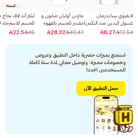
لايفبوي سبايدرمان
جاردن أوليان صابون و
ليليز آند لاف بخاخ
غسول اليدين ضد البكتيريا
مقشر للجسم بالقهوة
للجسم للاسترخاء 250مل
العناية المتكاملة 10، 200
500جرام
22.5
45
28.32
40.47
6.27
12.54
مل
استمتع بميزات حصرية داخل التطبيق وعروض
وخصومات مميزة. وتوصيل مجاني لمدة سنة كاملة
للمستخدمين الجدد!
حمل التطبيق الآن