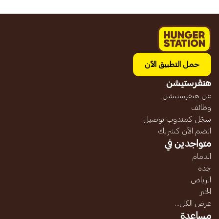
حمل التطبيق الآن
هنقرستيشن
عن هنقرستيشن
وظائف
سجّل كمندوب توصيل
انضم الآن كشريك
متواجدين في
الدمام
جده
الرياض
الخبر
عرض الكل...
مساعدة