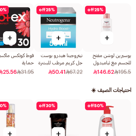
0
%
off
25
%
off
25
%
+
+
+
يوسيرين لوشن مفتح
نيتروجينا هيدرو بوست
فوط كوتكس ماكس
للجسم مع ثياميدول
جل كريم مرطب للبشرة
حماية
250مل
الجافة 50مل
السميكة،قطعةبالأ
25.56
31.95
50.41
67.22
146.62
195.5
بحجم عادي، 30قطعة
احتياجات الصيف ☀️
0
%
off
30
%
off
50
%
+
+
+