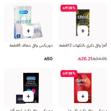
off
25
%
+
+
ألترا واقي ذكري بالنكهات 12قطعة
دوريكس واقي شفاف 6قطعة
50
26.21
34.95
off
35
%
+
+
ديوركس واقي ذكري إكسترا
دوريكس واقي ذكري لمتعه أكثر