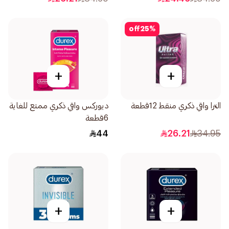
off
25
%
+
+
الترا واقي ذكري منقط 12قطعة
ديوركس واقي ذكري ممتع للغاية
6قطعة
44
26.21
34.95
+
+