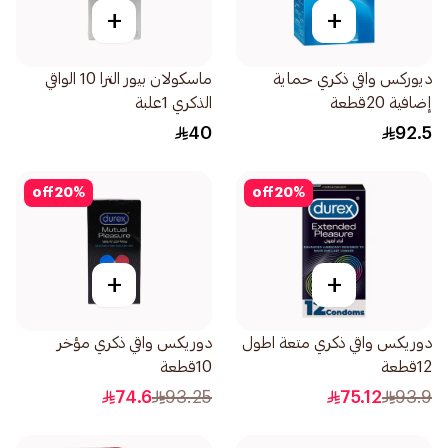
+
+
ديوركس واقي ذكري حماية
ماسكولان بيور الترا 10 الواقي
إضافية 20قطعة
الذكري 1علبة
40
92.5
off
20
%
off
20
%
+
+
دوريكس واقي ذكري متعة اطول
دوريكس واقي ذكري مؤخر
12قطعة
10قطعة
74.6
93.25
75.12
93.9