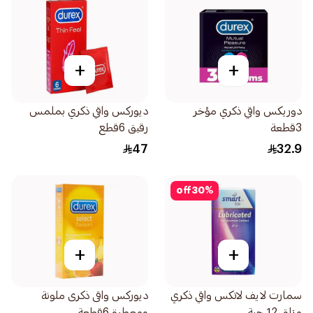
+
+
دوريكس واقي ذكري مؤخر
ديوركس واقي ذكري بملمس
3قطعة
رقيق 6قطع
47
32.9
off
30
%
+
+
سمارت لايف لاتكس واقي ذكري
ديوركس واقى ذكرى ملونة
مزلق 12 حبة
ومعطرة 6قطعة