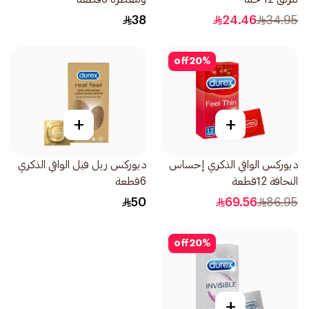
38
24.46
34.95
off
20
%
+
+
ديوركس الواقي الذكري إحساس
ديوركس ريل فيل الواقي الذكري
النحافة 12قطعة
6قطعة
50
69.56
86.95
off
20
%
+