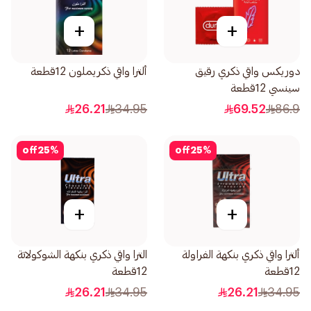
+
+
دوريكس واقي ذكري رقيق
ألترا واقي ذكريملون 12قطعة
سينسي 12قطعة
26.21
34.95
69.52
86.9
off
25
%
off
25
%
+
+
ألترا واقي ذكري بنكهة الفراولة
الترا واقي ذكري بنكهة الشوكولاتة
12قطعة
12قطعة
26.21
34.95
26.21
34.95