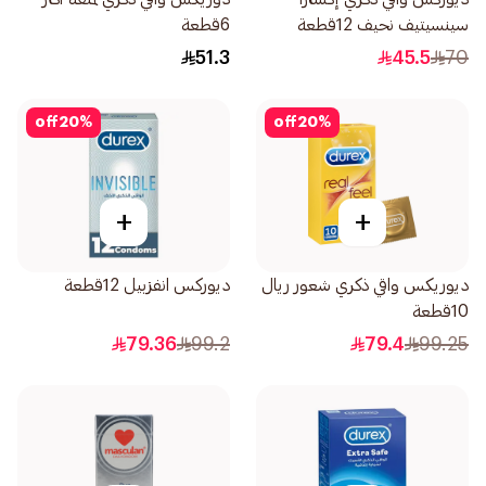
سينسيتيف نحيف 12قطعة
6قطعة
51.3
45.5
70
off
20
%
off
20
%
+
+
ديوريكس واقي ذكري شعور ريال
ديوركس انفزبيل 12قطعة
10قطعة
79.36
99.2
79.4
99.25