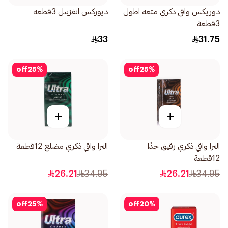
دوريكس واقي ذكري متعة اطول
ديوركس انفزبيل 3قطعة
3قطعة
33
31.75
off
25
%
off
25
%
+
+
الترا واقي ذكري رقيق جدًا
الترا واقي ذكري مضلع 12قطعة
12قطعة
26.21
34.95
26.21
34.95
off
25
%
off
20
%