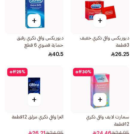
+
+
ديوريكس واقي ذكري خفيف
ديوريكس واقي ذكري رقيق
3قطعة
حماية قصوي 6 قطع
40.5
26.25
off
25
%
off
30
%
+
+
سمارت لايف واقي ذكري
الترا واقي ذكري مزلق 12قطعة
12قطعة
26.21
34.95
24.46
34.95