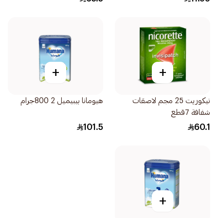
+
+
نيكوريت 25 مجم لاصقات
هيومانا بيبيميل 2 800جرام
شفافة 7قطع
101.5
60.1
+