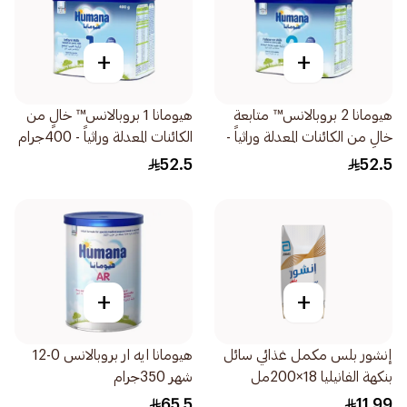
+
+
هيومانا 2 بروبالانس™ متابعة
هيومانا 1 بروبالانس™ خالٍ من
خالٍ من الكائنات المعدلة وراثياً -
الكائنات المعدلة وراثياً - 400جرام
400جرام
52.5
52.5
+
+
إنشور بلس مكمل غذائي سائل
هيومانا ايه ار بروبالانس 0-12
بنكهة الفانيليا 18×200مل
شهر 350جرام
65.5
11.99