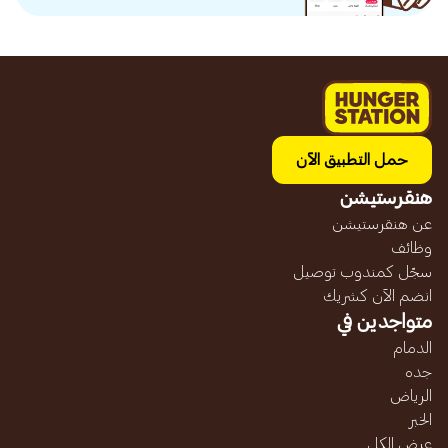
حمل التطبيق الآن
هنقرستيشن
عن هنقرستيشن
وظائف
سجّل كمندوب توصيل
انضم الآن كشريك
متواجدين في
الدمام
جده
الرياض
الخبر
عرض الكل...