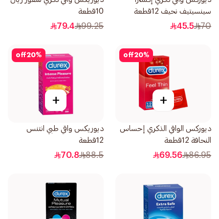
سينسيتيف نحيف 12قطعة
10قطعة
79.4
99.25
45.5
70
off
20
%
off
20
%
+
+
ديوركس الواقي الذكري إحساس
ديوريكس واقي طبي انتنس
النحافة 12قطعة
12قطعة
70.8
88.5
69.56
86.95