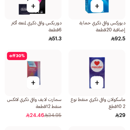
+
+
ديوركس واقي ذكري حماية
دوريكس واقي ذكري لمتعه أكثر
إضافية 20قطعة
6قطعة
51.3
92.5
off
30
%
+
+
ماسكولان واقي ذكري منقط نوع
سمارت لايف واقي ذكري لاتكس
2 10قطع
منقط 12قطعة
24.46
34.95
29