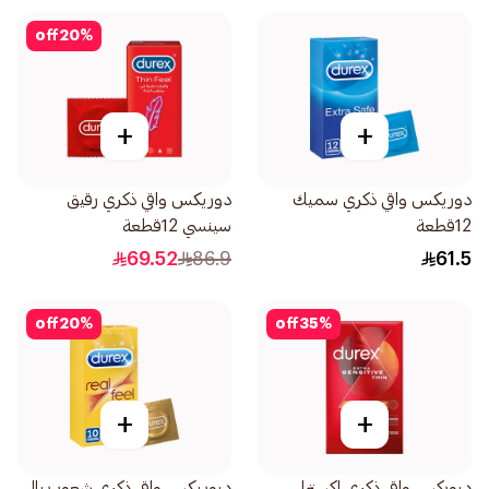
off
20
%
+
+
دوريكس واقي ذكري سميك
دوريكس واقي ذكري رقيق
12قطعة
سينسي 12قطعة
69.52
86.9
61.5
off
20
%
off
35
%
+
+
ديوركس واقي ذكري إكسترا
ديوريكس واقي ذكري شعور ريال