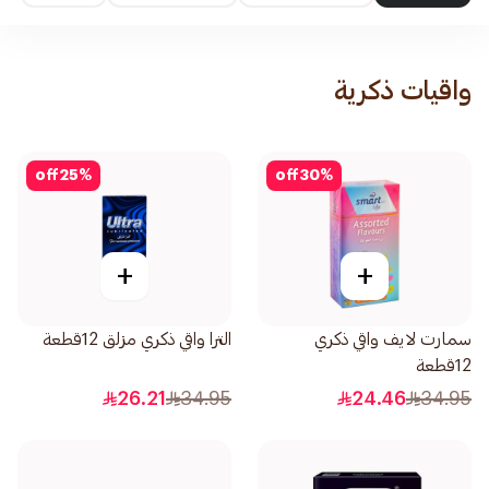
واقيات ذكرية
off
25
%
off
30
%
+
+
سمارت لايف واقي ذكري
الترا واقي ذكري مزلق 12قطعة
12قطعة
26.21
34.95
24.46
34.95