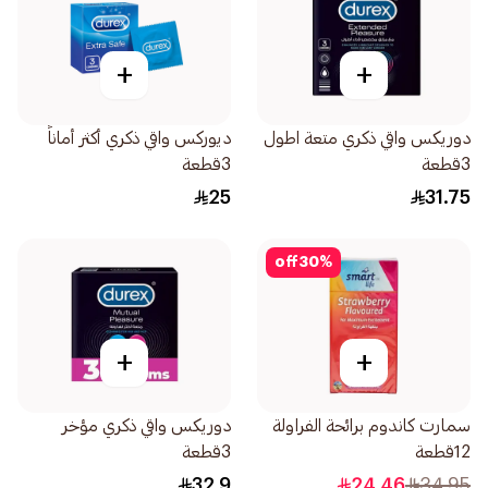
+
+
دوريكس واقي ذكري متعة اطول
ديوركس واقي ذكري أكثر أماناً
3قطعة
3قطعة
25
31.75
off
30
%
+
+
سمارت كاندوم برائحة الفراولة
دوريكس واقي ذكري مؤخر
12قطعة
3قطعة
32.9
24.46
34.95