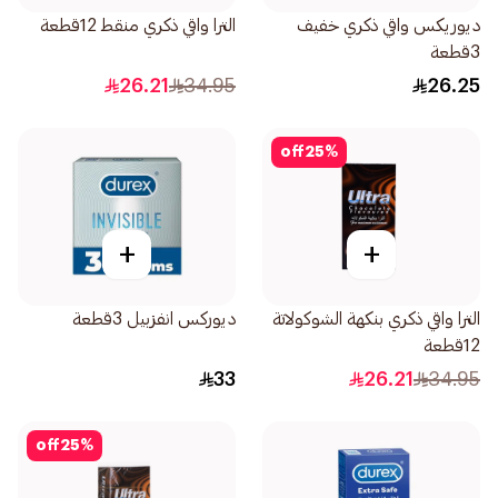
ديوريكس واقي ذكري خفيف
الترا واقي ذكري منقط 12قطعة
3قطعة
26.21
34.95
26.25
off
25
%
+
+
الترا واقي ذكري بنكهة الشوكولاتة
ديوركس انفزبيل 3قطعة
12قطعة
33
26.21
34.95
off
25
%