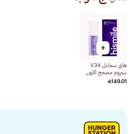
+
هاي سمايل V34
سيروم مصحح اللون
30مل
149.01