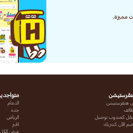
 مميزة.
نقرستيشن
متواجدين
 هنقرستيشن
الدمام
ائف
جده
ّل كمندوب توصيل
الرياض
ضم الآن كشريك
الخبر
عرض الكل..