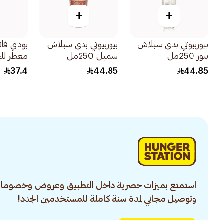
+
+
بيوربيوتي بدى سبلاش
بيوربيوتي بدى سبلاش
بودي فان
بيور 250مل
سمبل 250مل
معطر لل
الكرز 8أونصة
37.4
44.85
44.85
استمتع بميزات حصرية داخل التطبيق وعروض وخصومات
وتوصيل مجاني لمدة سنة كاملة للمستخدمين الجدد!