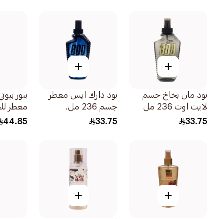
+
+
بود مان بخاخ جسم
بود دارك ايس معطر
بيور بيوت
لايت اوت 236 مل
جسم 236 مل.
معطر للج
لاف للنساء 0
44.85
33.75
33.75
+
+