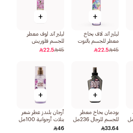
+
+
ليليز آند لاف بخاخ
ليليز آند لوف معطر
معطر للجسم بالتوت
للجسم فلوريش
250مل
250مل
22.5
45
22.5
45
+
+
بودمان بخاخ معطر
أرجان بلندز عطر شعر
للجسم للرجال 236مل
بتلات أرجوانية 100مل
46
33.64