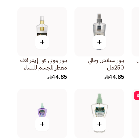
+
+
ش
بيور سبلاش رجالي
بيور بيوتي فور إيفر لاف
250مل
معطر للجسم للنساء
250مل
44.85
44.85
o
+
+