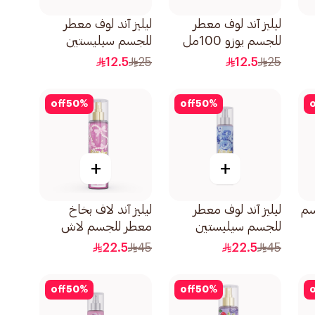
ليليز آند لوف معطر
ليليز آند لوف معطر
للجسم يوزو 100مل
للجسم سيليستين
100مل
12.5
25
12.5
25
off
50
%
off
50
%
o
+
+
سم
ليليز آند لوف معطر
ليليز آند لاف بخاخ
للجسم سيليستين
معطر للجسم لاش
250مل
250مل
22.5
45
22.5
45
off
50
%
off
50
%
o