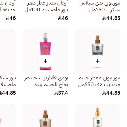
بيوربيوتي بدى سبلاش
أرجان بلندز عطر شعر
أرجان بل
سيكرت 250مل
بيور ماجستيك 100مل
حديقة الربي
46
46
44.85
+
+
بيور بيوتي معطر جسم
بودي فانتازيز سيجنتشر
بيور سبل
ميدنايت لاف 250مل
بخاخ للجسم بينك
ماجستك 250م
فانيليا كيس 236مل
44.85
37.4
44.85