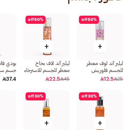
off
50
%
off
50
%
+
+
ليليز آند لوف معطر
ليليز آند لاف بخاخ
بودي فان
للجسم فلوريش
معطر للجسم للاسترخاء
جسم سيج
100مل
250مل
سويت بي 236م
37.4
22.5
45
12.5
25
off
30
%
off
30
%
+
+