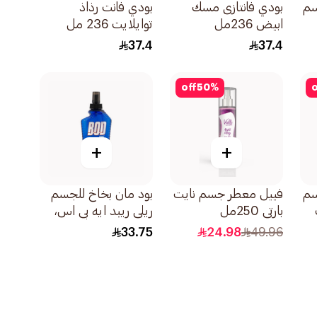
سم
بودي فانتازى مسك
بودي فانت رذاذ
ابيض 236مل
توايلايت 236 مل
37.4
37.4
off
50
%
o
+
+
سم
فييل معطر جسم نايت
بود مان بخاخ للجسم
بارتي 250مل
ريلي ريبد ايه بي اس،
236 مل
33.75
24.98
49.96