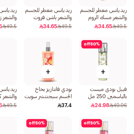
ريديانس معطر للجسم
ريديانس معطر للجسم
ريديانس
والشعر مسك الروم
والشعر باشن فروت
والشعر زه
والمسك الأبيض 150مل
وكراميل 150مل
والخيزران 150م
5
49.5
34.65
49.5
34.65
49.5
off
50
%
+
+
فييل بودى ميست
بودي فانتازيز بخاخ
ريديانس
بالياسمين 250 مل
الجسم سيجنتشر سويت
والشعر 
صن رايز 236مل
وكركديه 150م
5
49.5
37.4
24.98
49.96
off
50
%
off
50
%