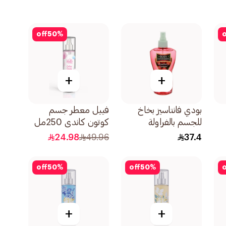
off
50
%
o
+
+
بودي فانتاسيز بخاخ
فييل معطر جسم
للجسم بالفراولة
كوتون كاندي 250مل
236مل
24.98
49.96
37.4
off
50
%
off
50
%
o
+
+