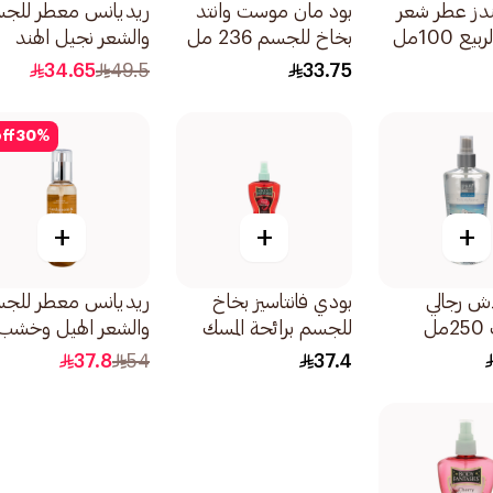
ندز عطر شعر
بود مان موست وانتد
ريديانس معطر للج
ع 100مل
بخاخ للجسم 236 مل
والشعر نجيل الهند
والفلفل الأسود
34.65
49.5
33.75
150مل
ff
30
%
+
+
+
اش رجالي
بودي فانتاسيز بخاخ
ريديانس معطر للج
ل
للجسم برائحة المسك
والشعر الهيل وخشب
236مل
الصندل 150مل
37.8
54
37.4