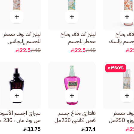
+
+
+
 لاف بخاخ
ليليز آند لاف بخاخ
ليليز آند لوف معطر
جسم بالمسك
معطر للجسم
للجسم إليجانس
بالياسمين 250مل
250مل
22.5
45
22.5
45
2
off
50
%
+
+
+
 لوف معطر
فانتازى بخاخ جسم
سبراي الجسم الأسود
250مل
قطن كاندى 236مل
من بود مان ، 236 مل
33.75
37.4
2