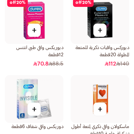
off
20
%
off
20
%
+
+
ديوركس واقيات ذكرية للمتعة
ديوريكس واقي طبي انتنس
المطولة 20قطعة
12قطعة
70.8
88.5
112
140
+
+
ماسكولان واقي ذكري لمتعة أطول
دوريكس واقي شفاف 6قطعة
تشكيلة خاصة 10قطع