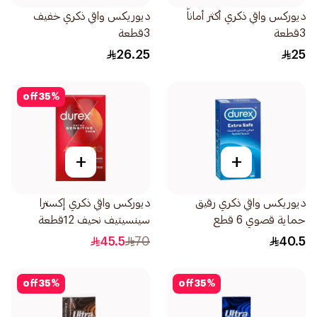
ديوركس واقي ذكري أكثر أماناً
ديوريكس واقي ذكري خفيف
3قطعة
3قطعة
26.25
25
off
35
%
+
+
ديوريكس واقي ذكري رقيق
ديوركس واقي ذكري إكسترا
حماية قصوي 6 قطع
سينسيتيف نحيف 12قطعة
45.5
70
40.5
off
35
%
off
35
%