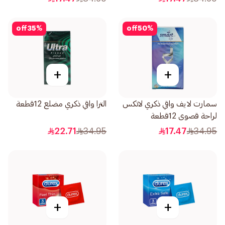
off
35
%
off
50
%
+
+
سمارت لايف واقي ذكري لاتكس
الترا واقي ذكري مضلع 12قطعة
لراحة قصوى 12قطعة
22.71
34.95
17.47
34.95
+
+