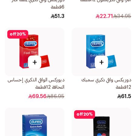
6قطعة
51.3
22.71
34.95
off
20
%
+
+
دوريكس واقي ذكري سميك
ديوركس الواقي الذكري إحساس
12قطعة
النحافة 12قطعة
69.56
86.95
61.5
off
20
%