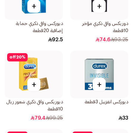
+
+
دوريكس واقي ذكري مؤخر
ديوركس واقي ذكري حماية
10قطعة
إضافية 20قطعة
92.5
74.6
93.25
off
20
%
+
+
ديوركس انفزبيل 3قطعة
ديوريكس واقي ذكري شعور ريال
10قطعة
79.4
99.25
33