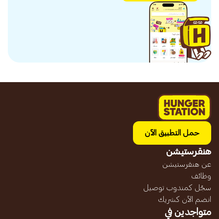
حمل التطبيق الآن
هنقرستيشن
عن هنقرستيشن
وظائف
سجّل كمندوب توصيل
انضم الآن كشريك
متواجدين في