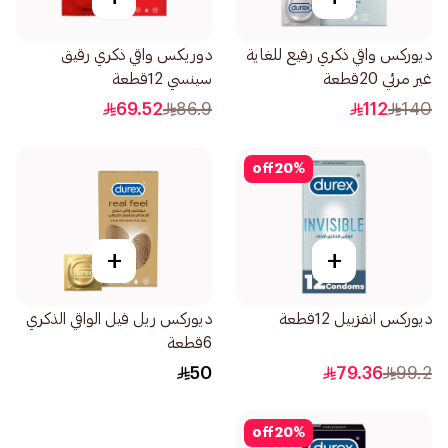
ديوركس واقي ذكري رفيع للغاية
دوريكس واقي ذكري رقيق
غير مرئي 20قطعة
سينسي 12قطعة
69.52
86.9
112
140
off
20
%
+
+
ديوركس انفزبيل 12قطعة
ديوركس ريل فيل الواقي الذكري
6قطعة
50
79.36
99.2
off
20
%