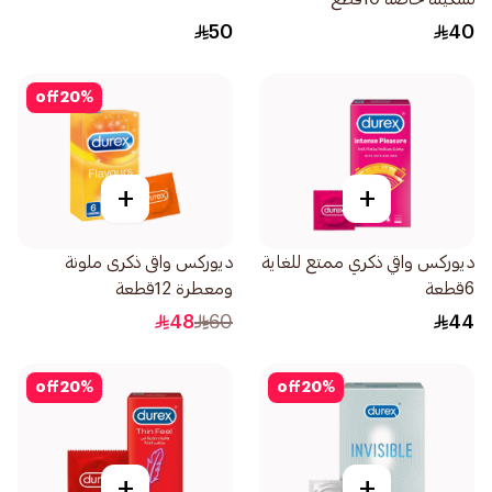
50
40
off
20
%
+
+
ديوركس واقي ذكري ممتع للغاية
ديوركس واقى ذكرى ملونة
6قطعة
ومعطرة 12قطعة
48
60
44
off
20
%
off
20
%
+
+