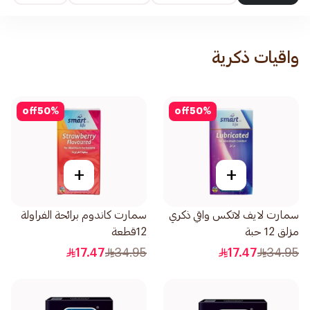
واقيات ذكرية
off
50
%
off
50
%
+
+
سمارت لايف لاتكس واقي ذكري
سمارت كاندوم برائحة الفراولة
مزلق 12 حبة
12قطعة
17.47
34.95
17.47
34.95