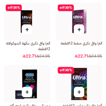
off
35
%
off
35
%
+
+
الترا واقي ذكري منقط 12قطعة
الترا واقي ذكري بنكهة الشوكولاتة
12قطعة
22.71
34.95
22.71
34.95
off
35
%
+
+
ألترا واقي ذكريملون 12قطعة
دوريكس واقي ذكري لمتعه أكثر