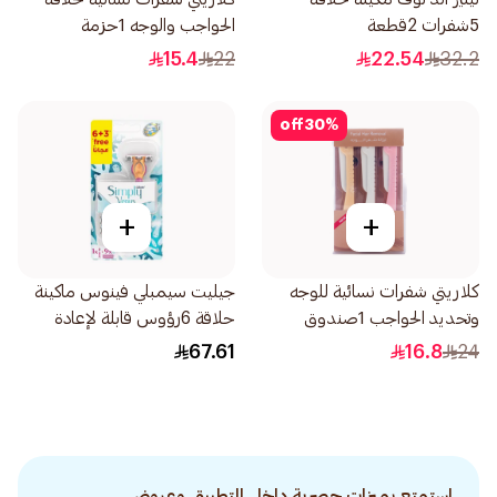
5شفرات 2قطعة
الحواجب والوجه 1حزمة
15.4
22
22.54
32.2
off
30
%
+
+
كلاريتي شفرات نسائية للوجه
جيليت سيمبلي فينوس ماكينة
وتحديد الحواجب 1صندوق
حلاقة 6رؤوس قابلة لإعادة
التعبئة 3قطعة
67.61
16.8
24
استمتع بميزات حصرية داخل التطبيق وعروض