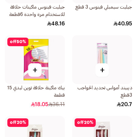
جيليت سيمبلي فينوس 3 قطع
جيليت فينوس ماكينات حلاقة
للاستخدام مرة واحدة 6قطعة
48.16
40.95
off
50
%
+
+
ديبيند أمواس تحديد الحواجب
بيك ماكينة حلاقة توين ليدي 15
3قطع
قطعة
18.05
36.11
20.7
off
20
%
off
20
%