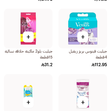
+
+
جيليت فينوس بريز ريفيل
جيليت بلو2 ماكينه حلاقه نسائيه
4قطعة
15قطعة
31.2
112.95
+
+