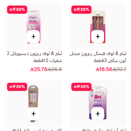
off
30
%
off
20
%
+
+
ليليز & لوف فيشال ريزورز جينتل
ليليز & لوف ريزورز ديسپوزابل 2
أون سكين 3قطعة
شفرات 12قطعة
25.76
36.8
16.56
20.7
off
30
%
off
30
%
+
+
ليليز أند لوف مكينة حلاقة
كلاريتي شفرات نسائية لحلاقة