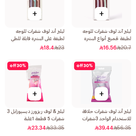
+
+
ليليز آند لوف شفرات للوجه
ليليز أند لوف شفرات للوجه
لطيفة لجميع أنواع البشرة
لطيفة على البشرة قابلة للطي
1صندوق
1صندوق
18.4
23
16.56
20.7
off
30
%
off
30
%
+
+
ليليز أند لوف شفرات حلاقة
ليليز & لوف ريزورز ديسپوزابل 3
للاستخدام الواحد 3شفرات
شفرات 5 قطعة 1علبة
12قطعة
23.34
33.35
39.44
56.35