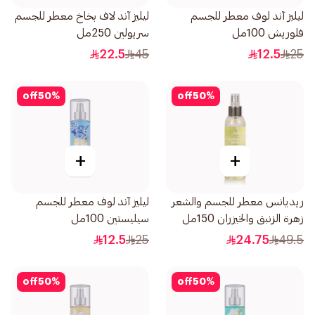
ليليز آند لوف معطر للجسم
ليليز آند لاف بخاخ معطر للجسم
فلوريش 100مل
سريولين 250مل
22.5
45
12.5
25
off
50
%
off
50
%
+
+
ريديانس معطر للجسم والشعر
ليليز آند لوف معطر للجسم
زهرة الزنبق والخيزران 150مل
سيليستين 100مل
12.5
25
24.75
49.5
off
50
%
off
50
%