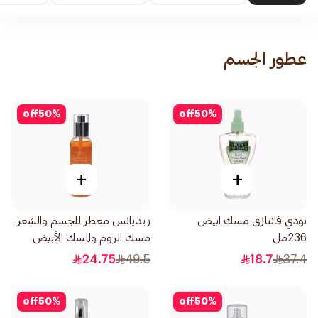
عطور الجسم
off
50
%
off
50
%
+
+
بودي فانتازى مسك ابيض
ريديانس معطر للجسم والشعر
236مل
مسك الروم والمسك الأبيض
150مل
24.75
49.5
18.7
37.4
off
50
%
off
50
%