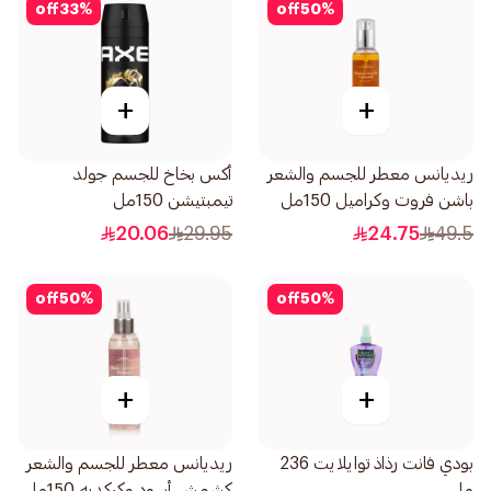
off
33
%
off
50
%
+
+
ريديانس معطر للجسم والشعر
أكس بخاخ للجسم جولد
باشن فروت وكراميل 150مل
تيمبتيشن 150مل
20.06
29.95
24.75
49.5
off
50
%
off
50
%
+
+
بودي فانت رذاذ توايلايت 236
ريديانس معطر للجسم والشعر
مل
كشمش أسود وكركديه 150مل