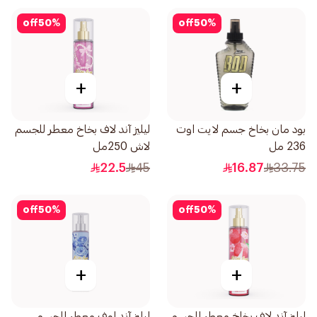
off
50
%
off
50
%
+
+
بود مان بخاخ جسم لايت اوت
ليليز آند لاف بخاخ معطر للجسم
236 مل
لاش 250مل
22.5
45
16.87
33.75
off
50
%
off
50
%
+
+
ليليز آند لاف بخاخ معطر للجسم
ليليز آند لوف معطر للجسم