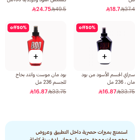
24.75
49.5
18.7
37.4
off
50
%
off
50
%
+
+
سبراي الجسم الأسود من بود
بود مان موست وانتد بخاخ
مان ، 236 مل
للجسم 236 مل
16.87
33.75
16.87
33.75
استمتع بميزات حصرية داخل التطبيق وعروض
وخصومات مميزة. وتوصيل مجاني لمدة سنة كاملة