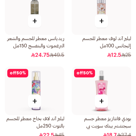
+
+
ليليز آند لوف معطر للجسم
ريديانس معطر للجسم والشعر
إليجانس 100مل
البرغموت والبنفسج 150مل
24.75
49.5
12.5
25
off
50
%
off
50
%
+
+
بودي فانتازيز معطر جسم
ليليز آند لاف بخاخ معطر للجسم
سيجنتشر بينك سويت بي
بالتوت 250مل
236مل
22.5
45
18.7
37.4