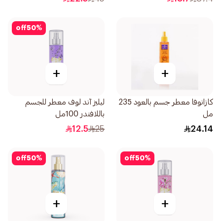
off
50
%
+
+
كازانوفا معطر جسم بالعود 235
ليليز آند لوف معطر للجسم
مل
باللافندر 100مل
12.5
25
24.14
off
50
%
off
50
%
+
+