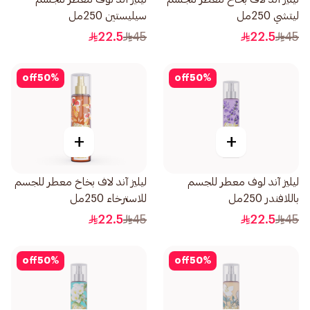
ليتشي 250مل
سيليستين 250مل
22.5
45
22.5
45
off
50
%
off
50
%
+
+
ليليز آند لوف معطر للجسم
ليليز آند لاف بخاخ معطر للجسم
باللافندر 250مل
للاسترخاء 250مل
22.5
45
22.5
45
off
50
%
off
50
%