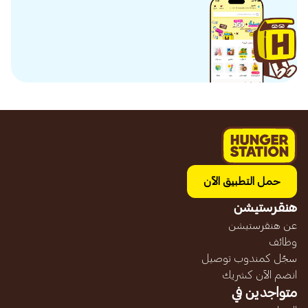
حمل التطبيق الآن
هنقرستيشن
عن هنقرستيشن
وظائف
سجّل كمندوب توصيل
انضم الآن كشريك
متواجدين في