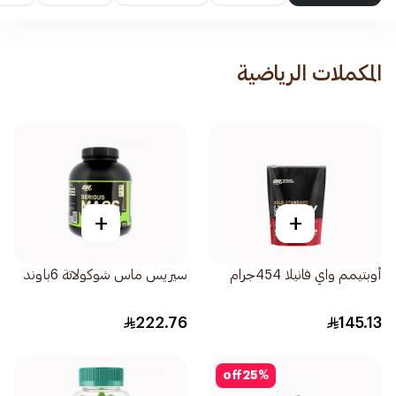
المكملات الرياضية
+
+
أوبتيمم واي فانيلا 454جرام
سيريس ماس شوكولاتة 6باوند
222.76
145.13
off
25
%