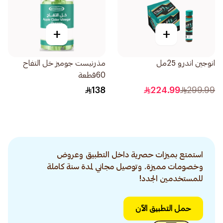
+
+
انوجين اندرو 25مل
مذرنيست جوميز خل التفاح
60قطعة
138
224.99
299.99
استمتع بميزات حصرية داخل التطبيق وعروض
وخصومات مميزة. وتوصيل مجاني لمدة سنة كاملة
للمستخدمين الجدد!
حمل التطبيق الآن