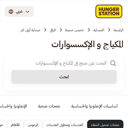
عربي
الرئيسية
الصيدلية
خميس مشيط
الراقي
صيدلية أولى كير
المكياج و الإكسسوارات
ابحث
أساسيات الإنفلونزا والحساسية
منتجات صحية
الإنفلونزا والحساس
منتجات تجميل الشفاه
العدسات ومحلول العدسات
الرموش
الأظافر
مزي