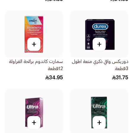
+
+
دوريكس واقي ذكري متعة اطول
سمارت كاندوم برائحة الفراولة
3قطعة
12قطعة
34.95
31.75
+
+