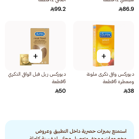
99.2
86.9
+
+
ديوركس واقى ذكرى ملونة
ديوركس ريل فيل الواقي الذكري
ومعطرة 6قطعة
6قطعة
50
38
استمتع بميزات حصرية داخل التطبيق وعروض
وخصومات مميزة. وتوصيل مجاني لمدة سنة كاملة