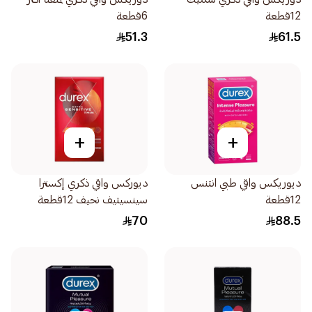
12قطعة
6قطعة
51.3
61.5
+
+
ديوريكس واقي طبي انتنس
ديوركس واقي ذكري إكسترا
12قطعة
سينسيتيف نحيف 12قطعة
70
88.5