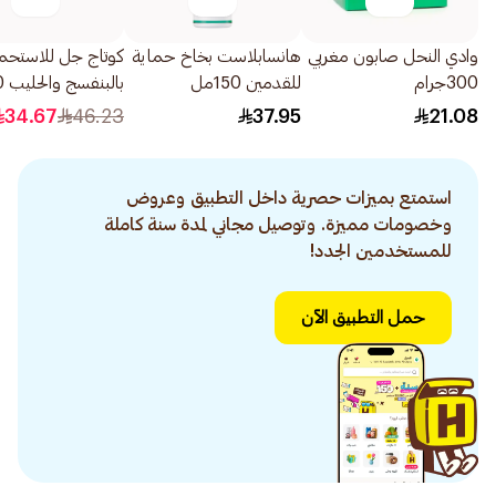
وادي النحل صابون مغربي
هانسابلاست بخاخ حماية
كوتاج جل للاستحم
300جرام
للقدمين 150مل
بالبنفسج والحليب 750مل
34.67
46.23
37.95
21.08
استمتع بميزات حصرية داخل التطبيق وعروض
وخصومات مميزة. وتوصيل مجاني لمدة سنة كاملة
للمستخدمين الجدد!
حمل التطبيق الآن