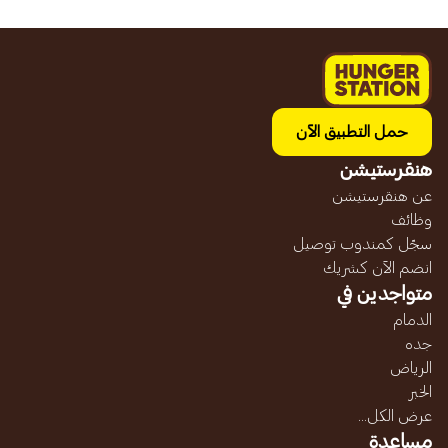
حمل التطبيق الآن
هنقرستيشن
عن هنقرستيشن
وظائف
سجّل كمندوب توصيل
انضم الآن كشريك
متواجدين في
الدمام
جده
الرياض
الخبر
عرض الكل...
مساعدة