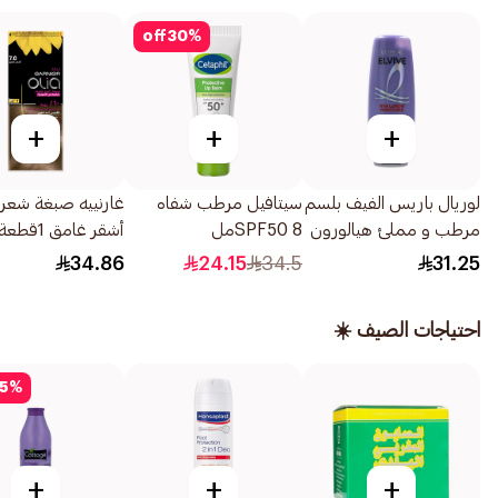
off
30
%
+
+
+
لوريال باريس الفيف بلسم
سيتافيل مرطب شفاه
مرطب و مملئ هيالورون
SPF50 8مل
أشقر غامق 1قطعة
للشعر الجاف وفاقد
34.86
24.15
34.5
31.25
الترطيب - 360مل
احتياجات الصيف ☀️
5
%
+
+
+