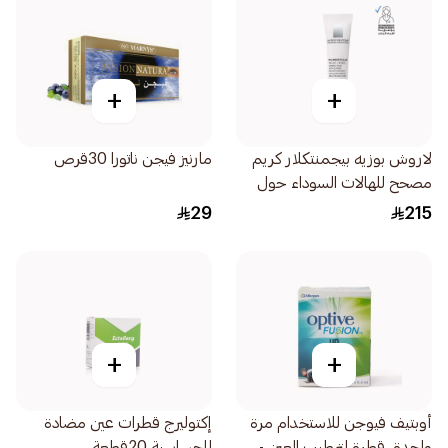
+
+
لاروش بوزيه بيجمنتكلار كريم
مارنيز فيجن ناتورا 30قرص
مصحح للهالات السوداء حول
العين 15مل
29
215
+
+
أوبتيف فيوجن للاستخدام مرة
إكتوليرج قطرات عين مضادة
واحدة، قطرة لترطيب العين -
للحساسية 20قطعة