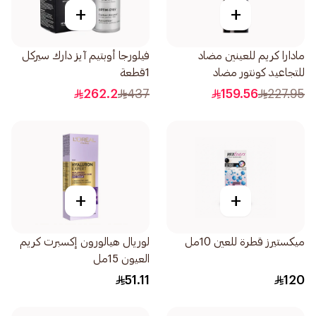
+
+
مادارا كريم للعينين مضاد
فيلورجا أوبتيم آيز دارك سيركل
للتجاعيد كونتور مضاد
1قطعة
للشيخوخة 15مل
262.2
437
159.56
227.95
+
+
ميكستيرز قطرة للعين 10مل
لوريال هيالورون إكسبرت كريم
العيون 15مل
51.11
120