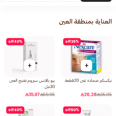
العناية بمنطقة العين
off
40
%
off
25
%
+
+
نيكسكير ضمادة عين 20قطعة
بيو بالانس سيروم تفتيح العين
30مل
35.97
59.95
26.28
35.05
off
40
%
off
50
%