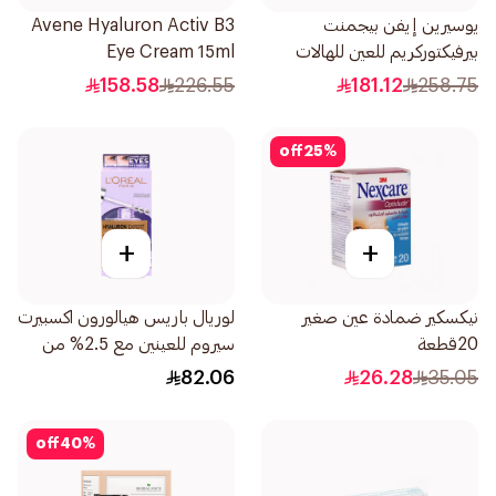
يوسيرين إيفن بيجمنت
Avene Hyaluron Activ B3
بيرفيكتوركريم للعين للهالات
Eye Cream 15ml
السوداء 15مل
158.58
226.55
181.12
258.75
off
25
%
+
+
نيكسكير ضمادة عين صغير
لوريال باريس هيالورون اكسبيرت
20قطعة
سيروم للعينين مع 2.5% من
حمض الهيالورونيك الكافيين
82.06
26.28
35.05
والنياسيناميد 20مل
off
40
%