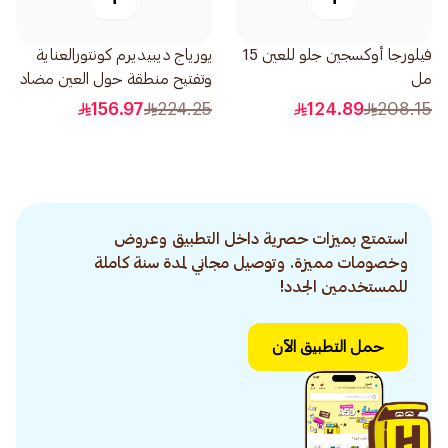
فيلورجا أوكسجين جلو للعين 15
يورياج ديبيديرم كونتورالعناية
مل
وتفتيح منطقة حول العين مضاد
للهالات السوداء 15مل
156.97
224.25
124.89
208.15
استمتع بميزات حصرية داخل التطبيق وعروض
وخصومات مميزة. وتوصيل مجاني لمدة سنة كاملة
للمستخدمين الجدد!
حمل التطبيق الآن