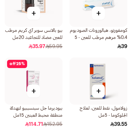
+
+
كومفورتو، هيالورونات الصوديوم
بيو بالانس سوبر آي كريم مرطب
0.4% مرهم مرطب للعين - 5
للعين مضاد للتجاعيد 20مل
جرام
35.97
59.95
39
off
25
%
+
+
زولامول، نقط للعين، لعلاج
بيوديرما جل سينسيبيو لتهدئة
الجلوكوما - 5مل
منطقة محيط العينين 15مل
114.71
152.95
39.55