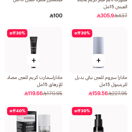
العينين 15مل
100
305.9
437
off
30
%
off
30
%
+
+
مادارا سيروم للعين نباتي بديل
ماداراسمارت كريم للعين مضاد
للريتينول 15مل
للإرهاق 15مل
119.66
170.95
159.56
227.95
off
40
%
off
30
%