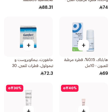
30قطعة
88.31
74
+
+
هاياباك، 0.15%، قطرة مرطبة
جانفورت، بيماتوبروست و
للعيون - 10مل
تيمولول، قطرات للعين، 30
جرعة 0.4مل
72.3
69
off
30
%
off
40
%
+
+