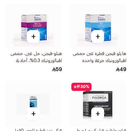
+
+
هايلو فيجن قطرة عين حمض
هيلو-فيجن، جل عين، حمض
الهيالورونيك جرعة واحدة
الهيالورونيك 0.3%، أحادية
20قطعة
الجرعة - 20قطعة
59
49
off
30
%
+
+
فيلورجا تايم فيلر كريم لمحيط
فيكستيرز قطرة للعين 10مل