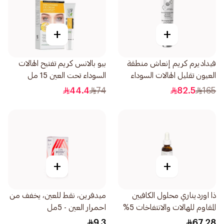
+
+
فيداديرم كريم إنعاش منطقة
بيو بالانس كريم تفتيح الهالات
العيون تقليل الهالات السوداء
السوداء تحت العين 15 مل
15مل
44.4
74
82.5
165
+
+
ذا اورديناري محلول الكافيين
ميدفرين، نقط للعين، يخفف من
المقاوم للهالات والانتفاخات 5%
احمرار العين - 5مل
+ 30مل
9.3
67.28