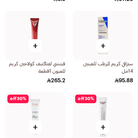
+
+
سيرافي كريم المرطب للعينين
فيتشي لفتاكتيف كولاجين كريم
14مل
للعيون 1قطعة
265.2
95.88
off
30
%
off
30
%
+
+