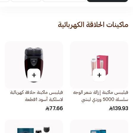
ماكينات الحلاقة الكهربائية
+
+
فيليبس ماكينة إزالة شعر الوجه
فيليبس ماكينة حلاقة كهربائية
سلسلة 5000 وردي ليشي
لاسلكية أسود 1قطعة
BRR454 00 1علبة
77.66
139.93