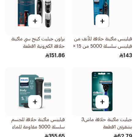
+
+
فيليبس ماكينة حلاقة للأنف من
براون جيليت كينج سي ماكينة
فيليبس سلسلة 5000 من 15 ×
حلاقة الكترونية 1قطعة
3 × 3 سم NT5650/16 0.2كيلو
151.86
143
+
+
جيليت ماكينة حلاقة ماش3
فيليبس ماكينة حلاقة للجسم
بشفرتين 1قطعة
سلسلة 5000 مقاومة للماء
1قطعة
355.65
62.79